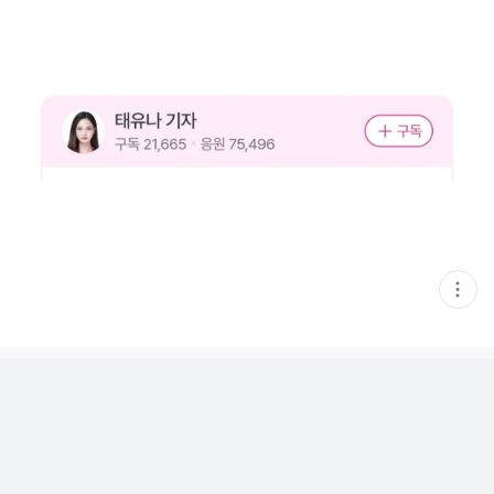
현
재
게
시
글
추
가
기
능
열
기