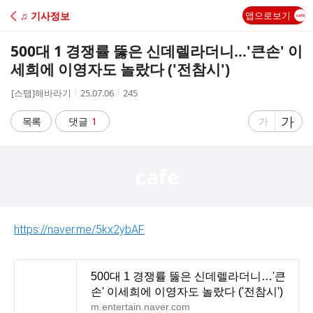
C
♫ 기사정보
앱으로보기
A
500대 1 경쟁률 뚫은 신데렐라더니…'큰손' 이
F
세희에 이영자도 놀랐다 ('전참시')
작
작
조
[스탭]해바라기
25.07.06
245
E
성
성
회
자
시
수
글
가
글
목록
댓글
1
가
간
자
자
크
크
기
기
크
작
게
게
https://naver.me/5kx2ybAF
500대 1 경쟁률 뚫은 신데렐라더니…'큰
손' 이세희에 이영자도 놀랐다 ('전참시')
m.entertain.naver.com