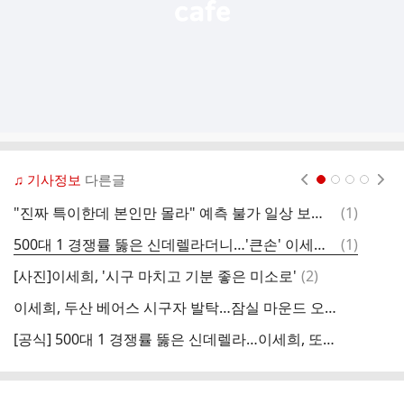
♫ 기사정보
다른글
현재페이지 1
2
3
4
댓
"진짜 특이한데 본인만 몰라" 예측 불가 일상 보여준 이세희, 4차원 매력 폭발! (전참시)
(
1
)
글
댓
500대 1 경쟁률 뚫은 신데렐라더니…'큰손' 이세희에 이영자도 놀랐다 ('전참시')
(
1
)
[
글
댓
[사진]이세희, '시구 마치고 기분 좋은 미소로'
(
2
)
이
글
이세희, 두산 베어스 시구자 발탁…잠실 마운드 오른다
'
[공식] 500대 1 경쟁률 뚫은 신데렐라…이세희, 또 경사 터졌다