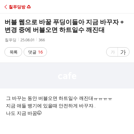
C
칠푸딩방 🍮
A
버블 웹으로 바꿀 푸딩이들아 지금 바꾸자 +
F
변경 중에 버블오면 하트일수 깨진대
작
작
조
칠푸딩
25.08.01
366
E
성
성
회
자
시
수
글
가
글
목록
댓글
16
가
간
자
자
크
크
기
기
크
작
게
게
그 바꾸는 동안 버블오면 하트일수 깨진대ㅠㅠㅠㅠ
지금 애들 뱅기에 있을때 안전하게 바꾸쟈...
나도 지금 바꿈🤭