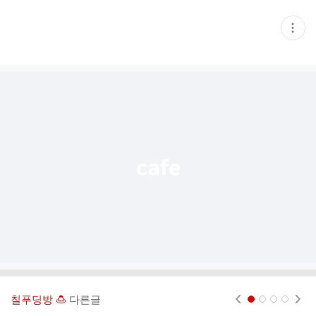
현
재
게
시
글
추
가
기
능
열
기
칠푸딩방 🍮
다른글
현재페이지 1
2
3
4