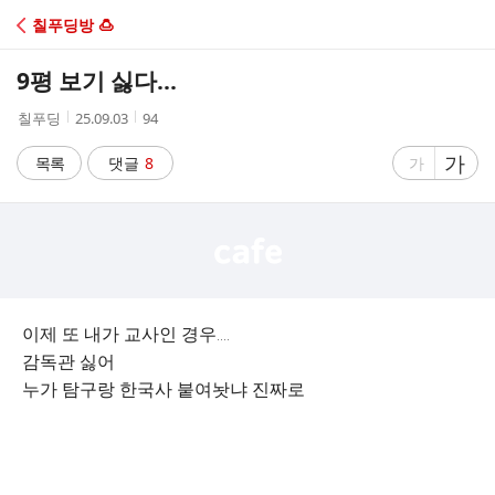
C
칠푸딩방 🍮
A
9평 보기 싫다...
F
작
작
조
칠푸딩
25.09.03
94
성
성
회
E
자
시
수
글
가
글
목록
댓글
8
가
간
자
자
크
크
기
기
크
작
게
게
이제 또 내가 교사인 경우....
감독관 싫어
누가 탐구랑 한국사 붙여놧냐 진짜로