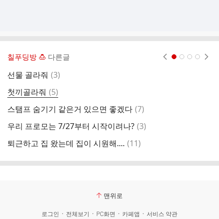
칠푸딩방 🍮
다른글
현재페이지 1
2
3
4
댓
선물 골라줘
(
3
)
푸
글
댓
첫끼골라줘
(
5
)
티
글
댓
스탬프 숨기기 같은거 있으면 좋겠다
(
7
)
글
댓
우리 프로모는 7/27부터 시작이려나?
(
3
)
광
글
댓
퇴근하고 집 왔는데 집이 시원해....
(
11
)
글
맨위로
로그인
전체보기
PC화면
카페앱
서비스 약관