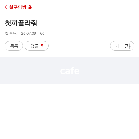
C
칠푸딩방 🍮
A
첫끼골라줘
F
작
작
조
칠푸딩
26.07.09
60
성
성
회
E
자
시
수
글
가
글
목록
댓글
5
가
간
자
자
크
크
기
기
크
작
게
게