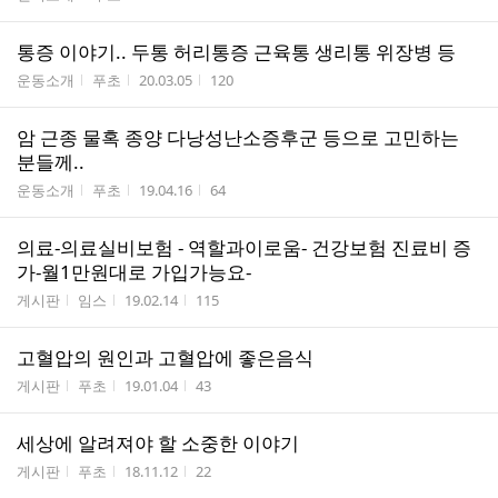
통증 이야기.. 두통 허리통증 근육통 생리통 위장병 등
게시판명
작성자
작성시간
조회수
운동소개
푸초
20.03.05
120
암 근종 물혹 종양 다낭성난소증후군 등으로 고민하는
분들께..
게시판명
작성자
작성시간
조회수
운동소개
푸초
19.04.16
64
의료-의료실비보험 - 역할과이로움- 건강보험 진료비 증
가-월1만원대로 가입가능요-
게시판명
작성자
작성시간
조회수
게시판
임스
19.02.14
115
고혈압의 원인과 고혈압에 좋은음식
게시판명
작성자
작성시간
조회수
게시판
푸초
19.01.04
43
세상에 알려져야 할 소중한 이야기
게시판명
작성자
작성시간
조회수
게시판
푸초
18.11.12
22