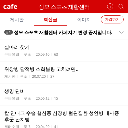
cafe
성모 스포츠 재활센터
카
개
페
별
개
정
카
게시판
최신글
이미지
가입하기
보
별
페
전
전
보
검
성모 스포츠 재활센터 카페지기 변경 공지입니다.
공지
카
공지목록 펼치기/접기
체
기
색
체
페
글
글
실마리 찾기
리
메
게시판명
작성자
작성시간
조회수
운동요법
푸초
20.09.10
63
스
뉴
트
위장병 담적병 소화불량 고치려면..
게시판명
작성자
작성시간
조회수
게시판
푸초
20.07.20
37
생명 단비
게시판명
작성자
작성시간
조회수
운동요법
푸초
20.06.12
15
칼 안대고 수술 협심증 심장병 혈관질환 성인병 대사증
후군 난치병
게시판명
작성자
작성시간
조회수
센터소개
푸초
20.04.29
41