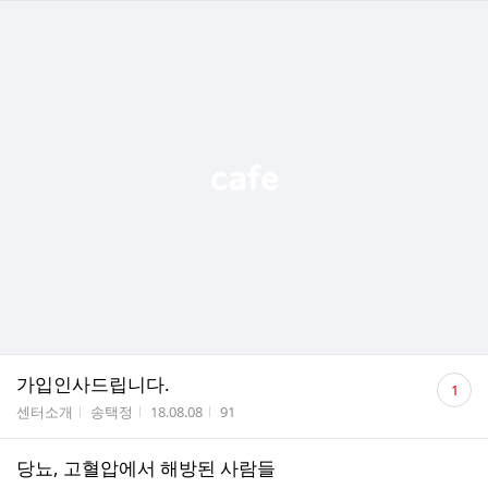
댓
가입인사드립니다.
1
글
게시판명
작성자
작성시간
조회수
센터소개
송택정
18.08.08
91
수
당뇨, 고혈압에서 해방된 사람들