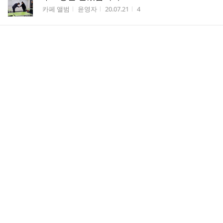
게시판명
작성자
작성시간
조회수
카페 앨범
윤영자
20.07.21
4
12월 12일 한영석위원장님의 사업계획발표
게시판명
작성자
작성시간
조회수
카페 앨범
윤영자
20.07.21
8
홍익아카데미 협동조합 창립
게시판명
작성자
작성시간
조회수
카페 앨범
윤영자
20.07.21
7
민간자격 8종승인
게시판명
작성자
작성시간
조회수
우리들의 이야기
윤영자
20.07.21
5
민간자격관련-보고사항
게시판명
작성자
작성시간
조회수
우리들의 이야기
윤영자
20.07.21
1
안성시 지도공무원 2019년 워크샵시 최종결산서 -한영
석