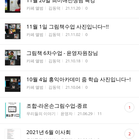
11월 20일 최미애선생님 특강
게시판명
작성자
작성시간
조회수
카페 앨범
김동덕
21.11.20
0
11월 1일 그림책수업 사진입니다~!!
게시판명
작성자
작성시간
조회수
카페 앨범
김동덕
21.11.02
0
그림책 6차수업 - 윤영자원장님
게시판명
작성자
작성시간
조회수
카페 앨범
김동덕
21.10.18
0
10월 4일 홍익아카데미 줌 학습 사진입니다~!
게시판명
작성자
작성시간
조회수
카페 앨범
김동덕
21.10.04
0
댓
조합-라온손그림수업-종료
1
글
게시판명
작성자
작성시간
조회수
우리들의 이야기
윤영자
21.06.29
11
수
댓
2021년 6월 이사회
2
글