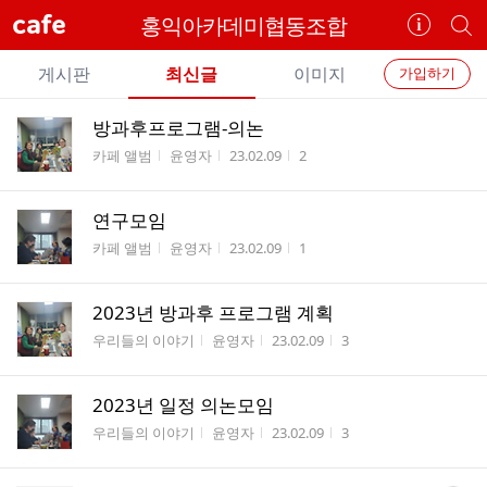
cafe
홍익아카데미협동조합
카
개
페
별
개
정
카
게시판
최신글
이미지
가입하기
보
별
페
전
전
보
검
방과후프로그램-의논
카
체
기
색
체
게시판명
작성자
작성시간
조회수
카페 앨범
윤영자
23.02.09
2
페
글
글
리
메
스
연구모임
뉴
트
게시판명
작성자
작성시간
조회수
카페 앨범
윤영자
23.02.09
1
2023년 방과후 프로그램 계획
게시판명
작성자
작성시간
조회수
우리들의 이야기
윤영자
23.02.09
3
2023년 일정 의논모임
게시판명
작성자
작성시간
조회수
우리들의 이야기
윤영자
23.02.09
3