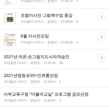
게시판명
작성자
작성시간
조회수
우리들의 이야기
윤영자
21.06.12
3
수
댓
조합이사진-그림책수업 종강
1
글
게시판명
작성자
작성시간
조회수
우리들의 이야기
윤영자
21.06.03
6
수
댓
6월 이사진모임
1
글
게시판명
작성자
작성시간
조회수
우리들의 이야기
윤영자
21.05.29
2
수
댓
2021년 라온-손그림지도사자격승인
1
글
게시판명
작성자
작성시간
조회수
우리들의 이야기
윤영자
21.05.25
36
수
2021년영등포50+인큐룸선정
게시판명
작성자
작성시간
조회수
우리들의 이야기
윤영자
21.04.12
2
서부교육구청 "더불어교실" 프로그램 공모선정
게시판명
작성자
작성시간
조회수
우리들의 이야기
윤영자
21.03.07
5