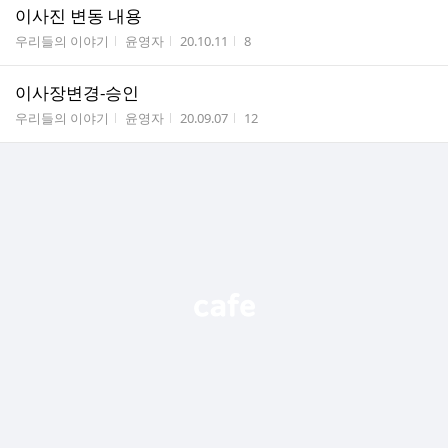
이사진 변동 내용
게시판명
작성자
작성시간
조회수
우리들의 이야기
윤영자
20.10.11
8
이사장변경-승인
게시판명
작성자
작성시간
조회수
우리들의 이야기
윤영자
20.09.07
12