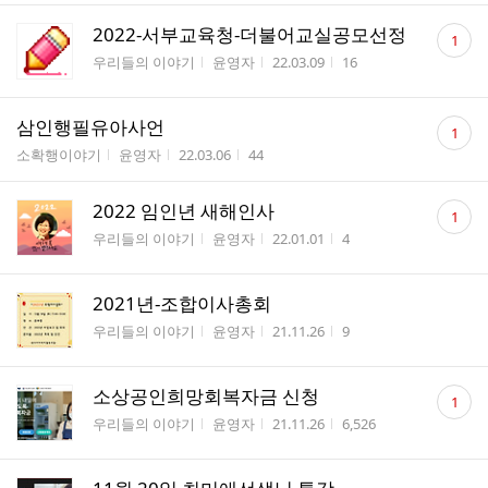
댓
2022-서부교육청-더불어교실공모선정
1
글
게시판명
작성자
작성시간
조회수
우리들의 이야기
윤영자
22.03.09
16
수
댓
삼인행필유아사언
1
글
게시판명
작성자
작성시간
조회수
소확행이야기
윤영자
22.03.06
44
수
댓
2022 임인년 새해인사
1
글
게시판명
작성자
작성시간
조회수
우리들의 이야기
윤영자
22.01.01
4
수
2021년-조합이사총회
게시판명
작성자
작성시간
조회수
우리들의 이야기
윤영자
21.11.26
9
댓
소상공인희망회복자금 신청
1
글
게시판명
작성자
작성시간
조회수
우리들의 이야기
윤영자
21.11.26
6,526
수