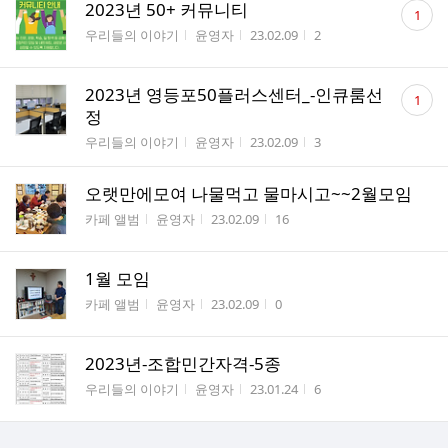
댓
2023년 50+ 커뮤니티
1
글
게시판명
작성자
작성시간
조회수
우리들의 이야기
윤영자
23.02.09
2
수
댓
2023년 영등포50플러스센터_-인큐룸선
1
글
정
수
게시판명
작성자
작성시간
조회수
우리들의 이야기
윤영자
23.02.09
3
오랫만에모여 나물먹고 물마시고~~2월모임
게시판명
작성자
작성시간
조회수
카페 앨범
윤영자
23.02.09
16
1월 모임
게시판명
작성자
작성시간
조회수
카페 앨범
윤영자
23.02.09
0
2023년-조합민간자격-5종
게시판명
작성자
작성시간
조회수
우리들의 이야기
윤영자
23.01.24
6