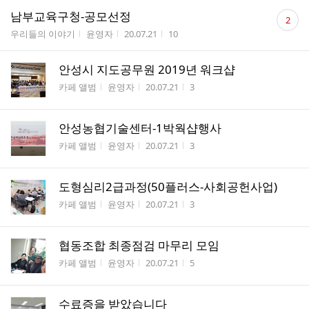
댓
남부교육구청-공모선정
2
글
게시판명
작성자
작성시간
조회수
우리들의 이야기
윤영자
20.07.21
10
수
안성시 지도공무원 2019년 워크샵
게시판명
작성자
작성시간
조회수
카페 앨범
윤영자
20.07.21
3
안성농협기술센터-1박웍샵행사
게시판명
작성자
작성시간
조회수
카페 앨범
윤영자
20.07.21
3
도형심리2급과정(50플러스-사회공헌사업)
게시판명
작성자
작성시간
조회수
카페 앨범
윤영자
20.07.21
3
협동조합 최종점검 마무리 모임
게시판명
작성자
작성시간
조회수
카페 앨범
윤영자
20.07.21
5
수료증을 받았습니다