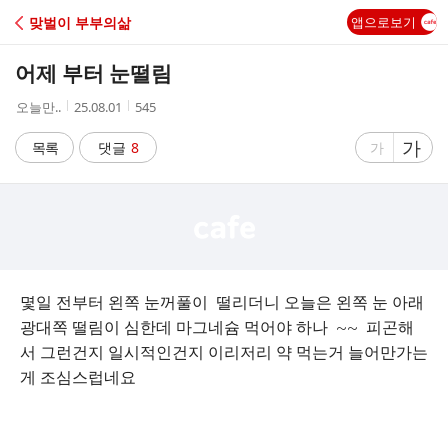
C
맞벌이 부부의삶
앱으로보기
A
어제 부터 눈떨림
F
작
작
조
오늘만..
25.08.01
545
성
성
회
E
자
시
수
글
가
글
목록
댓글
8
가
간
자
자
크
크
기
기
크
작
게
게
몇일 전부터 왼쪽 눈꺼풀이 떨리더니 오늘은 왼쪽 눈 아래
광대쪽 떨림이 심한데 마그네슘 먹어야 하나 ~~ 피곤해
서 그런건지 일시적인건지 이리저리 약 먹는거 늘어만가는
게 조심스럽네요