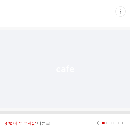
현
재
게
시
글
추
가
기
능
열
기
맞벌이 부부의삶
다른글
현재페이지 1
2
3
4