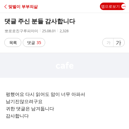
C
맞벌이 부부의삶
앱으로보기
A
댓글 주신 분들 감사합니다
F
작
작
조
뽀로로친구루피마미
25.08.01
2,328
성
성
회
E
자
시
수
글
가
글
목록
댓글
35
가
간
자
자
크
크
기
기
크
작
게
게
펑했어요 다시 읽어도 맘이 너무 아파서
남기진않으려구요
귀한 댓글은 남겨둡니다
감사합니다