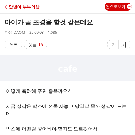
C
맞벌이 부부의삶
앱으로보기
A
아이가 곧 초경을 할것 같은데요
F
작
작
조
다옴 DAOM
25.09.03
1,086
성
성
회
E
자
시
수
글
가
글
목록
댓글
15
가
간
자
자
크
크
기
기
크
작
게
게
어떻게 축하해 주면 좋을까요?
지금 생각은 박스에 선물 사놓고 당일날 줄까 생각이 드는
데
박스에 어떤걸 넣어놔야 할지도 모르겠어서