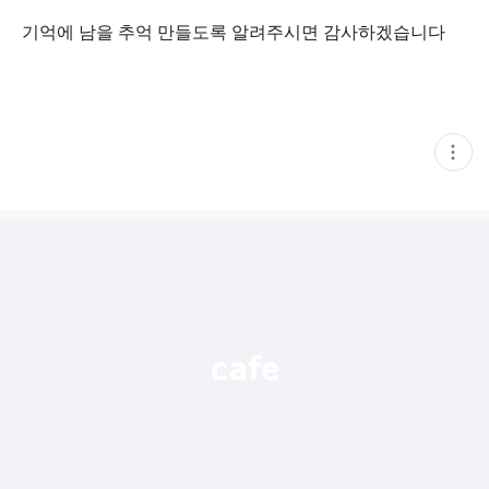
기억에 남을 추억 만들도록 알려주시면 감사하겠습니다
현
재
게
시
글
추
가
기
능
열
기