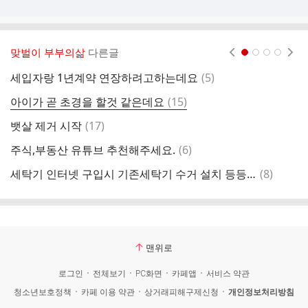
맞벌이 부부의삶
다른글
현재페이지 1
2
3
4
댓
세입자랑 1년계약 연장하려고하는데요
(
5
)
어
글
댓
아이가 곧 초경을 할것 같은데요
(
15
)
9
글
댓
뱃살 제거 시작
(
17
)
스
글
댓
주식,부동산 유튜브 추천해주세요.
(
6
)
사
글
댓
세탁기 인터넷 구입시 기존세탁기 수거 설치 등등은 어떻게
(
8
)
돈
글
맨위로
로그인
전체보기
PC화면
카페앱
서비스 약관
청소년보호정책
카페 이용 약관
상거래피해구제신청
개인정보처리방침