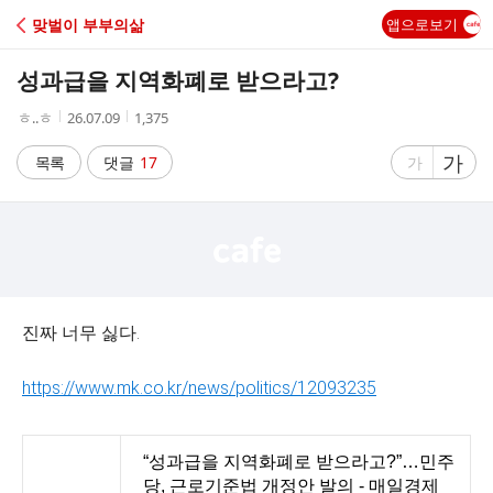
C
맞벌이 부부의삶
앱으로보기
A
성과급을 지역화폐로 받으라고?
F
작
작
조
ㅎ..ㅎ
26.07.09
1,375
성
성
회
E
자
시
수
글
가
글
목록
댓글
17
가
간
자
자
크
크
기
기
크
작
게
게
진짜 너무 싫다.
https://www.mk.co.kr/news/politics/12093235
“성과급을 지역화폐로 받으라고?”…민주
당, 근로기준법 개정안 발의 - 매일경제