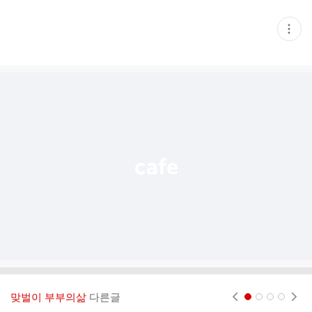
현
재
게
시
글
추
가
기
능
열
기
맞벌이 부부의삶
다른글
현재페이지 1
2
3
4