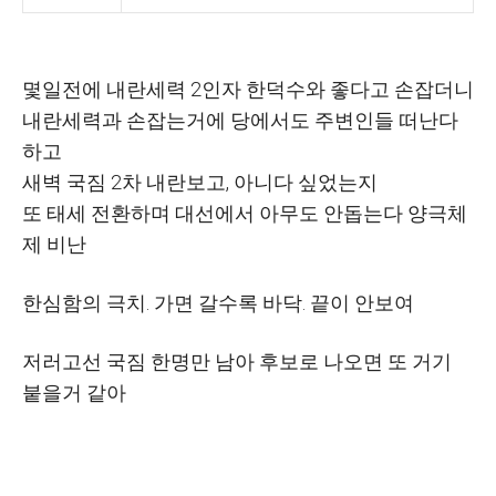
몇일전에 내란세력 2인자 한덕수와 좋다고 손잡더니
내란세력과 손잡는거에 당에서도 주변인들 떠난다
하고
새벽 국짐 2차 내란보고, 아니다 싶었는지
또 태세 전환하며 대선에서 아무도 안돕는다 양극체
제 비난
한심함의 극치. 가면 갈수록 바닥. 끝이 안보여
저러고선 국짐 한명만 남아 후보로 나오면 또 거기
붙을거 같아