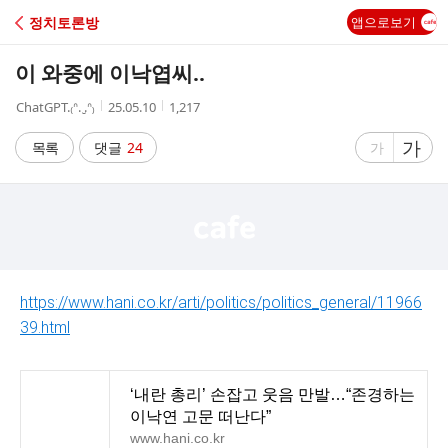
C
정치토론방
앱으로보기
A
이 와중에 이낙엽씨..
F
작
작
조
ChatGPΤ.₍ᐢ. ̮.ᐢ₎
25.05.10
1,217
성
성
회
E
자
시
수
글
가
글
목록
댓글
24
가
간
자
자
크
크
기
기
크
작
게
게
https://www.hani.co.kr/arti/politics/politics_general/11966
39.html
‘내란 총리’ 손잡고 웃음 만발…“존경하는
이낙연 고문 떠난다”
www.hani.co.kr