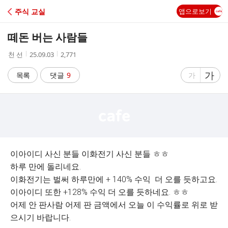
C
주식 교실
앱으로보기
A
떼돈 버는 사람들
F
작
작
조
천 선
25.09.03
2,771
성
성
회
E
자
시
수
글
가
글
목록
댓글
9
가
간
자
자
크
크
기
기
크
작
게
게
이아이디 사신 분들 이화전기 사신 분들 ㅎㅎ
하루 만에 돌리네요.
이화전기는 벌써 하루만에 + 140% 수익 더 오를 듯하고요.
이아이디 또한 +128% 수익 더 오를 듯하네요. ㅎㅎ
어제 안 판사람 어제 판 금액에서 오늘 이 수익률로 위로 받
으시기 바랍니다.