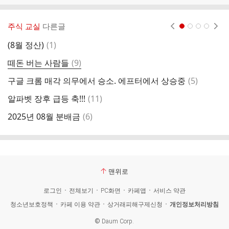
주식 교실
다른글
현재페이지 1
2
3
4
댓
(8월 정산)
(
1
)
2
글
댓
떼돈 버는 사람들
(
9
)
i
글
댓
구글 크롬 매각 의무에서 승소. 에프터에서 상승중
(
5
)
방
글
댓
알파벳 장후 급등 축!!!
(
11
)
4
글
댓
2025년 08월 분배금
(
6
)
한
글
맨위로
로그인
전체보기
PC화면
카페앱
서비스 약관
청소년보호정책
카페 이용 약관
상거래피해구제신청
개인정보처리방침
©
Daum Corp.