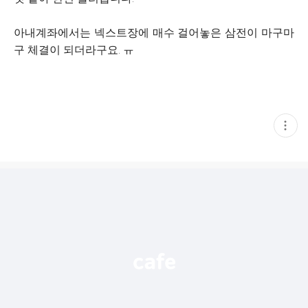
아내계좌에서는 넥스트장에 매수 걸어놓은 삼전이 마구마
구 체결이 되더라구요. ㅠ
현
재
게
시
글
추
가
기
능
열
기