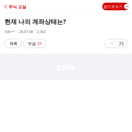
C
주식 교실
앱으로보기
A
현재 나의 계좌상태는?
F
작
작
조
Kiki^^
26.07.08
2,362
성
성
회
E
자
시
수
글
가
글
목록
댓글
21
가
간
자
자
크
크
기
기
크
작
게
게