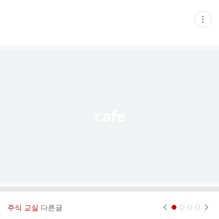
현
재
게
시
글
추
가
기
능
열
기
주식 교실
다른글
현재페이지 1
2
3
4