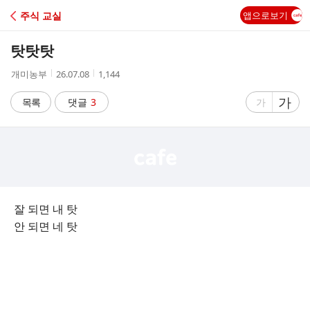
C
주식 교실
앱으로보기
A
탓탓탓
F
작
작
조
개미농부
26.07.08
1,144
성
성
회
E
자
시
수
글
가
글
목록
댓글
3
가
간
자
자
크
크
기
기
크
작
게
게
잘 되면 내 탓
안 되면 네 탓