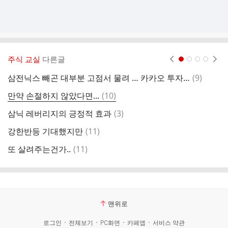
주식 교실
다른글
현재페이지 1
2
3
4
댓
삼전닉스 빼곤 대부분 고점서 물려 … 카카오 투자자 모두 손실
(
9
)
변
글
댓
만약 손절하지 않았다면...
(
10
)
글
댓
삼닉 레버리지의 긍정적 효과
(
3
)
오
글
댓
강한반등 기대했지만
(
11
)
글
댓
또 살려주는건가..
(
11
)
정
글
맨위로
로그인
전체보기
PC화면
카페앱
서비스 약관