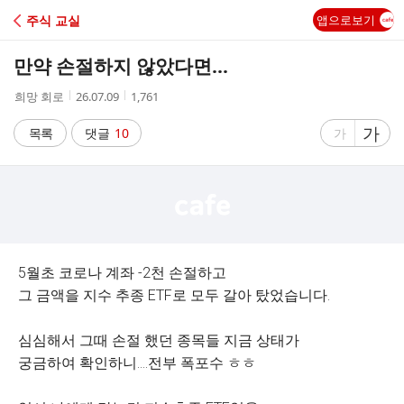
C
주식 교실
앱으로보기
A
만약 손절하지 않았다면...
F
작
작
조
희망 회로
26.07.09
1,761
성
성
회
E
자
시
수
글
가
글
목록
댓글
10
가
간
자
자
크
크
기
기
크
작
게
게
5월초 코로나 계좌 -2천 손절하고
그 금액을 지수 추종 ETF로 모두 갈아 탔었습니다.
심심해서 그때 손절 했던 종목들 지금 상태가
궁금하여 확인하니....전부 폭포수 ㅎㅎ