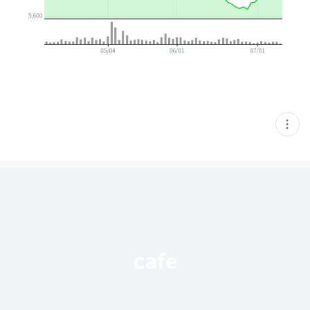
현
재
게
시
글
추
가
기
능
열
기