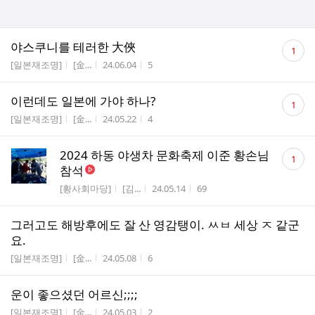
댓
야스쿠니를 테러한 大俠
1
글
게시판명
작성자
작성시간
조회수
[일본재조명]
[金...
24.06.04
5
수
댓
이런데도 일본에 가야 하나?
1
글
게시판명
작성자
작성시간
조회수
[일본재조명]
[金...
24.05.22
4
수
댓
​2024 하동 야생차 문화축제 이준 황손님
1
글
참석
수
게시판명
작성자
작성시간
조회수
[황사회마당]
[김...
24.05.14
69
그러고도 해방후에도 잘 산 영감탱이. ㅆㅂ 세상 ㅈ 같군
요.
게시판명
작성자
작성시간
조회수
[일본재조명]
[金...
24.05.08
6
운이 좋으셨던 어르신;;;;
게시판명
작성자
작성시간
조회수
[일본재조명]
[金...
24.05.03
2