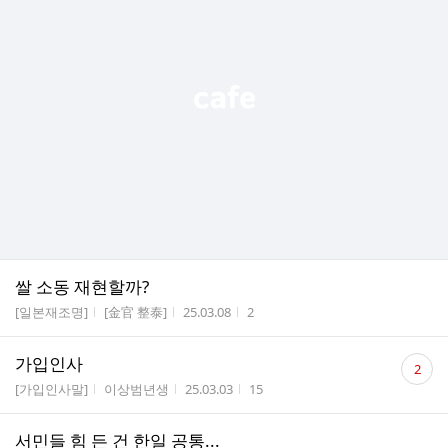
쌀 소동 재현할까?
게시판명
작성자
작성시간
조회수
[일본재조명]
[金官 整泰]
25.03.08
2
댓
가입인사
2
글
게시판명
작성자
작성시간
조회수
[가입인사말]
이상범년생
25.03.03
15
수
서민들 힘 든 건 한일 공통...