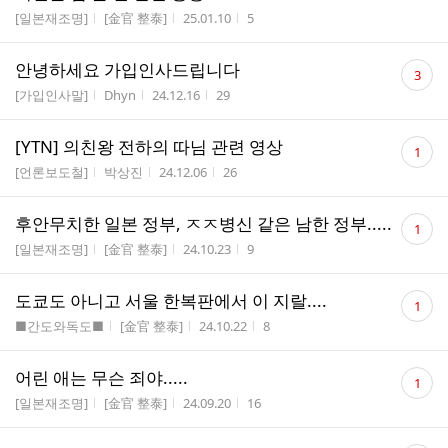
게시판명
작성자
작성시간
조회수
[일본재조명]
[金官 整泰]
25.01.10
5
댓
안녕하세요 가입인사드립니다
3
글
게시판명
작성자
작성시간
조회수
[가입인사말]
Dhyn
24.12.16
29
수
댓
[YTN] 의친왕 전하의 따님 관련 영상
1
글
게시판명
작성자
작성시간
조회수
[언론보도철]
박상진
24.12.06
26
수
댓
후안무치한 일본 정부, ㅈㅈ병신 같은 남한 정부.....
1
글
게시판명
작성자
작성시간
조회수
[일본재조명]
[金官 整泰]
24.10.23
9
수
댓
도쿄도 아니고 서울 한복판에서 이 지랄....
1
글
게시판명
작성자
작성시간
조회수
■간도와독도■
[金官 整泰]
24.10.22
8
수
댓
어린 애는 무슨 죄야.....
1
글
게시판명
작성자
작성시간
조회수
[일본재조명]
[金官 整泰]
24.09.20
16
수
댓