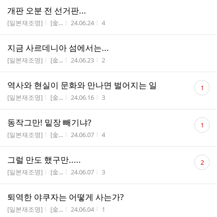
개판 오분 전 선거판...
게시판명
작성자
작성시간
조회수
[일본재조명]
[金...
24.06.24
4
지금 사르데니아 섬에서는...
게시판명
작성자
작성시간
조회수
[일본재조명]
[金...
24.06.23
2
댓
역사와 현실이 문화와 만나면 벌어지는 일
1
글
게시판명
작성자
작성시간
조회수
[일본재조명]
[金...
24.06.16
3
수
댓
동작그만! 밑장 빼기냐?
1
글
게시판명
작성자
작성시간
조회수
[일본재조명]
[金...
24.06.07
4
수
댓
그럴 만도 했구만.....
2
글
게시판명
작성자
작성시간
조회수
[일본재조명]
[金...
24.06.07
3
수
퇴역한 야쿠자는 어떻게 사는가?
게시판명
작성자
작성시간
조회수
[일본재조명]
[金...
24.06.04
1