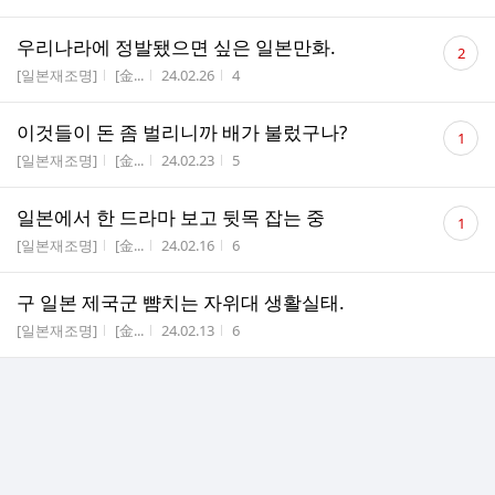
댓
우리나라에 정발됐으면 싶은 일본만화.
2
글
게시판명
작성자
작성시간
조회수
[일본재조명]
[金...
24.02.26
4
수
댓
이것들이 돈 좀 벌리니까 배가 불렀구나?
1
글
게시판명
작성자
작성시간
조회수
[일본재조명]
[金...
24.02.23
5
수
댓
일본에서 한 드라마 보고 뒷목 잡는 중
1
글
게시판명
작성자
작성시간
조회수
[일본재조명]
[金...
24.02.16
6
수
구 일본 제국군 뺨치는 자위대 생활실태.
게시판명
작성자
작성시간
조회수
[일본재조명]
[金...
24.02.13
6