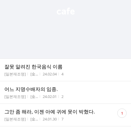
잘못 알려진 한국음식 이름
게시판명
작성자
작성시간
조회수
[일본재조명]
[金...
24.02.04
4
어느 지명수배자의 임종.
게시판명
작성자
작성시간
조회수
[일본재조명]
[金...
24.02.01
2
댓
그만 좀 해라, 이젠 아예 귀에 못이 박혔다.
1
글
게시판명
작성자
작성시간
조회수
[일본재조명]
[金...
24.01.30
7
수