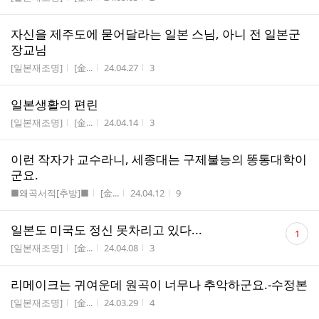
자신을 제주도에 묻어달라는 일본 스님, 아니 전 일본군
장교님
게시판명
작성자
작성시간
조회수
[일본재조명]
[金...
24.04.27
3
일본생활의 편린
게시판명
작성자
작성시간
조회수
[일본재조명]
[金...
24.04.14
3
이런 작자가 교수라니, 세종대는 구제불능의 똥통대학이
군요.
게시판명
작성자
작성시간
조회수
■왜곡서적[추방]■
[金...
24.04.12
9
댓
일본도 미국도 정신 못차리고 있다...
1
글
게시판명
작성자
작성시간
조회수
[일본재조명]
[金...
24.04.08
3
수
리메이크는 귀여운데 원곡이 너무나 추악하군요.-수정본
게시판명
작성자
작성시간
조회수
[일본재조명]
[金...
24.03.29
4