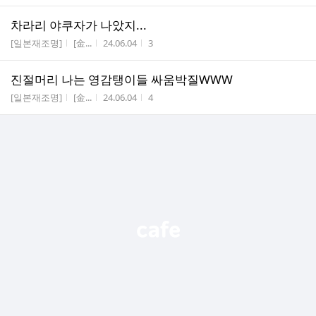
차라리 야쿠자가 나았지...
게시판명
작성자
작성시간
조회수
[일본재조명]
[金...
24.06.04
3
진절머리 나는 영감탱이들 싸움박질WWW
게시판명
작성자
작성시간
조회수
[일본재조명]
[金...
24.06.04
4