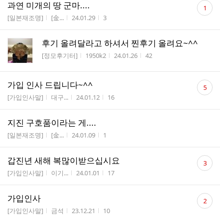
댓
과연 미개의 땅 군마....
1
글
게시판명
작성자
작성시간
조회수
[일본재조명]
[金...
24.01.29
3
수
후기 올려달라고 하셔서 찐후기 올려요~^^
게시판명
작성자
작성시간
조회수
[정모후기터]
1950k2
24.01.26
42
댓
가입 인사 드립니다~^^
5
글
게시판명
작성자
작성시간
조회수
[가입인사말]
대구...
24.01.12
16
수
지진 구호품이라는 게....
게시판명
작성자
작성시간
조회수
[일본재조명]
[金...
24.01.09
1
댓
갑진년 새해 복많이받으십시요
3
글
게시판명
작성자
작성시간
조회수
[가입인사말]
이기...
24.01.01
17
수
댓
가입인사
2
글
게시판명
작성자
작성시간
조회수
[가입인사말]
금석
23.12.21
10
수