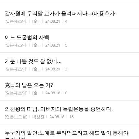
갑자원에 우리말 교가가 울려퍼지다...(내용추가
게시판명
작성자
작성시간
조회수
[일본재조명]
[金...
24.08.21
4
어느 도굴범의 자백
게시판명
작성자
작성시간
조회수
[일본재조명]
[金...
24.08.21
5
기분 나쁠 것도 참 없네...
게시판명
작성자
작성시간
조회수
[일본재조명]
[金...
24.08.21
3
克日의 날은 오는 가?
게시판명
작성자
작성시간
조회수
[일본재조명]
[金...
24.08.18
0
의친왕의 따님, 아버지의 독립운동을 증언하다.
게시판명
작성자
작성시간
조회수
[언론보도철]
박상진
24.08.18
16
누군가의 발언:노예로 부려먹으려고 해도 말이 통해야