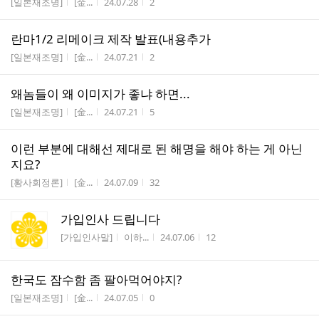
게시판명
작성자
작성시간
조회수
[일본재조명]
[金...
24.07.28
2
란마1/2 리메이크 제작 발표(내용추가
게시판명
작성자
작성시간
조회수
[일본재조명]
[金...
24.07.21
2
왜놈들이 왜 이미지가 좋냐 하면...
게시판명
작성자
작성시간
조회수
[일본재조명]
[金...
24.07.21
5
이런 부분에 대해선 제대로 된 해명을 해야 하는 게 아닌
지요?
게시판명
작성자
작성시간
조회수
[황사회정론]
[金...
24.07.09
32
가입인사 드립니다
게시판명
작성자
작성시간
조회수
[가입인사말]
이하...
24.07.06
12
한국도 잠수함 좀 팔아먹어야지?
게시판명
작성자
작성시간
조회수
[일본재조명]
[金...
24.07.05
0