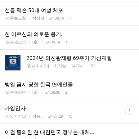
선릉 훼손 50대 여성 체포
게시판명
작성자
작성시간
조회수
[언론보도철]
박상진
24.08.14
7
한 어르신의 의로운 용기.
게시판명
작성자
작성시간
조회수
[일본재조명]
[金...
24.08.14
1
2024년 의친왕제향 69주기 기신제향
게시판명
작성자
작성시간
조회수
[황사회마당]
차장일
24.08.11
52
방일 금지 당한 한국 연예인들...
게시판명
작성자
작성시간
조회수
[일본재조명]
[金...
24.08.06
2
댓
가입인사
1
글
게시판명
작성자
작성시간
조회수
[가입인사말]
정승...
24.07.29
15
수
이걸 동의한 현 대한민국 정부는 대체...