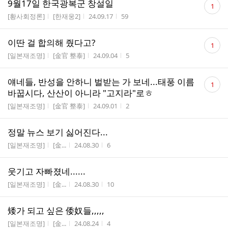
9월17일 한국광복군 창설일
1
글
게시판명
작성자
작성시간
조회수
[황사회정론]
[한재웅2]
24.09.17
59
수
댓
이딴 걸 합의해 줬다고?
1
글
게시판명
작성자
작성시간
조회수
[일본재조명]
[金官 整泰]
24.09.04
5
수
댓
얘네들, 반성을 안하니 벌받는 가 보네...태풍 이름
1
글
바꿉시다, 산산이 아니라 "고지라"로ㅎ
수
게시판명
작성자
작성시간
조회수
[일본재조명]
[金官 整泰]
24.09.01
2
정말 뉴스 보기 싫어진다...
게시판명
작성자
작성시간
조회수
[일본재조명]
[金...
24.08.30
6
웃기고 자빠졌네......
게시판명
작성자
작성시간
조회수
[일본재조명]
[金...
24.08.30
10
矮가 되고 싶은 倭奴들,,,,,
게시판명
작성자
작성시간
조회수
[일본재조명]
[金...
24.08.24
4