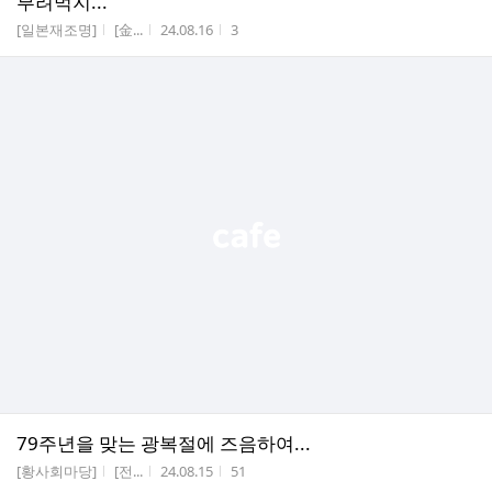
부려먹지...
게시판명
작성자
작성시간
조회수
[일본재조명]
[金...
24.08.16
3
79주년을 맞는 광복절에 즈음하여...
게시판명
작성자
작성시간
조회수
[황사회마당]
[전...
24.08.15
51