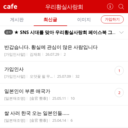
cafe
우리황실사랑회
카
개
페
별
개
정
카
게시판
최신글
이미지
가입하기
보
별
페
전
전
보
검
★ SNS 시대를 맞아 우리황실사랑회 페이스북 그룹을 만들었습니다 ★
공지
카
공지목록 펼치기/접기
체
기
색
체
페
글
글
반갑습니다. 황실에 관심이 많은 사람입니다
리
메
게시판명
작성자
작성시간
조회수
[가입인사말]
김재희
26.07.29
2
스
뉴
트
댓
가입인사
1
글
게시판명
작성자
작성시간
조회수
[가입인사말]
오얏꽃 필 무...
25.07.09
32
수
댓
일본인이 부른 애국가
2
글
게시판명
작성자
작성시간
조회수
[일본재조명]
[金官 整泰]
25.05.11
10
수
쌀 사러 한국 오는 일본인들.....
게시판명
작성자
작성시간
조회수
[일본재조명]
[金官 整泰]
25.04.14
6