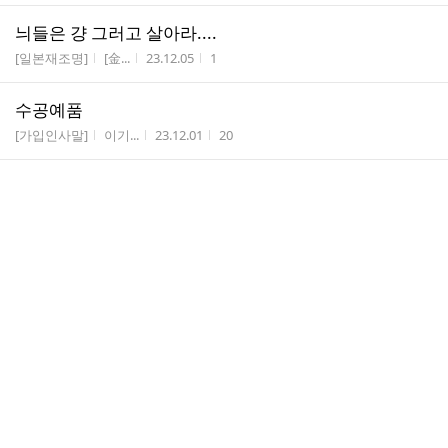
늬들은 걍 그러고 살아라....
게시판명
작성자
작성시간
조회수
[일본재조명]
[金...
23.12.05
1
수공예품
게시판명
작성자
작성시간
조회수
[가입인사말]
이기...
23.12.01
20
우리도 할만큼 해 줬으니 너희들도 최소한의 양심이 있
다면 하다못해 성의 정도는 보여라.
게시판명
작성자
작성시간
조회수
[일본재조명]
[金...
23.11.24
4
한국에 수학여행 온 여고생 사연...
게시판명
작성자
작성시간
조회수
[일본재조명]
[金...
23.11.16
1
댓
등업 부탁합니다
1
글
게시판명
작성자
작성시간
조회수
[가입인사말]
별 ...
23.10.22
15
수
댓
가입합니다
1