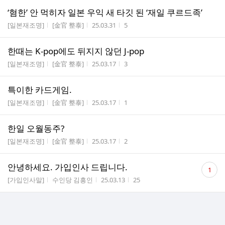
‘혐한’ 안 먹히자 일본 우익 새 타깃 된 ‘재일 쿠르드족’
게시판명
작성자
작성시간
조회수
[일본재조명]
[金官 整泰]
25.03.31
5
한때는 K-pop에도 뒤지지 않던 J-pop
게시판명
작성자
작성시간
조회수
[일본재조명]
[金官 整泰]
25.03.17
3
특이한 카드게임.
게시판명
작성자
작성시간
조회수
[일본재조명]
[金官 整泰]
25.03.17
1
한일 오월동주?
게시판명
작성자
작성시간
조회수
[일본재조명]
[金官 整泰]
25.03.17
2
댓
안녕하세요. 가입인사 드립니다.
1
글
게시판명
작성자
작성시간
조회수
[가입인사말]
수인당 김흥인
25.03.13
25
수