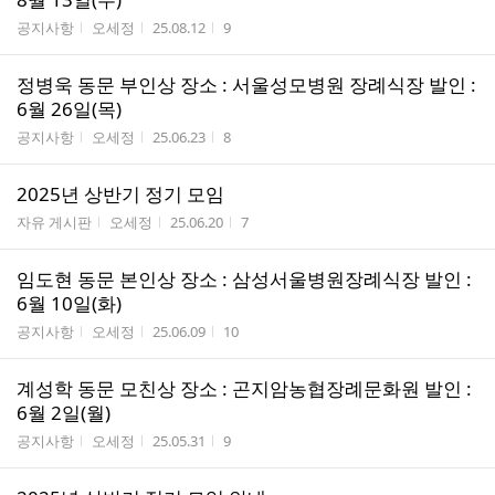
게시판명
작성자
작성시간
조회수
공지사항
오세정
25.08.12
9
정병욱 동문 부인상 장소 : 서울성모병원 장례식장 발인 :
6월 26일(목)
게시판명
작성자
작성시간
조회수
공지사항
오세정
25.06.23
8
2025년 상반기 정기 모임
게시판명
작성자
작성시간
조회수
자유 게시판
오세정
25.06.20
7
임도현 동문 본인상 장소 : 삼성서울병원장례식장 발인 :
6월 10일(화)
게시판명
작성자
작성시간
조회수
공지사항
오세정
25.06.09
10
계성학 동문 모친상 장소 : 곤지암농협장례문화원 발인 :
6월 2일(월)
게시판명
작성자
작성시간
조회수
공지사항
오세정
25.05.31
9