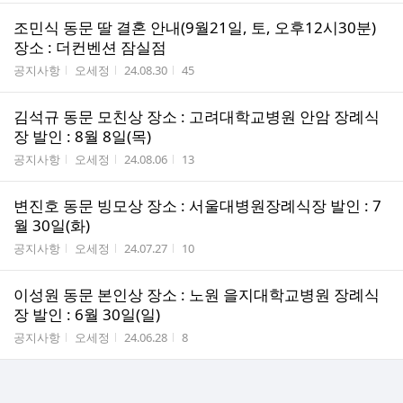
조민식 동문 딸 결혼 안내(9월21일, 토, 오후12시30분)
장소 : 더컨벤션 잠실점
게시판명
작성자
작성시간
조회수
공지사항
오세정
24.08.30
45
김석규 동문 모친상 장소 : 고려대학교병원 안암 장례식
장 발인 : 8월 8일(목)
게시판명
작성자
작성시간
조회수
공지사항
오세정
24.08.06
13
변진호 동문 빙모상 장소 : 서울대병원장례식장 발인 : 7
월 30일(화)
게시판명
작성자
작성시간
조회수
공지사항
오세정
24.07.27
10
이성원 동문 본인상 장소 : 노원 을지대학교병원 장례식
장 발인 : 6월 30일(일)
게시판명
작성자
작성시간
조회수
공지사항
오세정
24.06.28
8