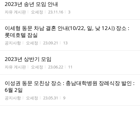
2023년 송년 모임 안내
게시판명
작성자
작성시간
조회수
자유 게시판
오세정
23.11.16
3
이세형 동문 차남 결혼 안내(10/22, 일, 낮 12시) 장소 :
롯데호텔 잠실
게시판명
작성자
작성시간
조회수
공지사항
오세정
23.09.21
13
2023년 상반기 모임
게시판명
작성자
작성시간
조회수
자유 게시판
오세정
23.06.22
11
이성권 동문 모친상 장소 : 충남대학병원 장례식장 발인 :
6월 2일
게시판명
작성자
작성시간
조회수
공지사항
오세정
23.05.31
9
장승순 본인상 장소 : 서울성모병원 장례식장 발인 : 6월
1일
게시판명
작성자
작성시간
조회수
공지사항
오세정
23.05.30
20