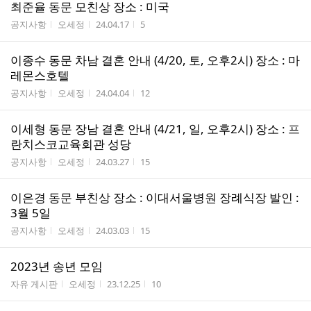
최준율 동문 모친상 장소 : 미국
게시판명
작성자
작성시간
조회수
공지사항
오세정
24.04.17
5
이종수 동문 차남 결혼 안내 (4/20, 토, 오후2시) 장소 : 마
레몬스호텔
게시판명
작성자
작성시간
조회수
공지사항
오세정
24.04.04
12
이세형 동문 장남 결혼 안내 (4/21, 일, 오후2시) 장소 : 프
란치스코교육회관 성당
게시판명
작성자
작성시간
조회수
공지사항
오세정
24.03.27
15
이은경 동문 부친상 장소 : 이대서울병원 장례식장 발인 :
3월 5일
게시판명
작성자
작성시간
조회수
공지사항
오세정
24.03.03
15
2023년 송년 모임
게시판명
작성자
작성시간
조회수
자유 게시판
오세정
23.12.25
10