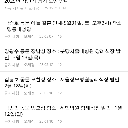
2025년 상반기 정기 모임 안내
게시판명
작성자
작성시간
조회수
자유 게시판
오세정
25.05.21
14
박승호 동문 아들 결혼 안내(5월31일, 토, 오후3시) 장소
: 명동대성당
게시판명
작성자
작성시간
조회수
공지사항
오세정
25.05.07
15
장광수 동문 장남상 장소 : 분당서울대병원 장례식장 발
인 : 3월 13일(목)
게시판명
작성자
작성시간
조회수
공지사항
오세정
25.03.12
12
김광호 동문 모친상 장소 : 서울성모병원장례식장 발인 :
2월 18일(화)
게시판명
작성자
작성시간
조회수
공지사항
오세정
25.02.16
12
박종인 동문 빙모상 장소 : 혜민병원 장례식장 발인 : 1월
12일(일)
게시판명
작성자
작성시간
조회수
공지사항
오세정
25.01.10
10