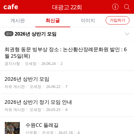
cafe
대광고 22회
카
개
페
별
개
정
카
게시판
최신글
이미지
가입하기
보
별
페
전
전
보
검
2026년 상반기 모임
공지
카
공지목록 펼치기/접기
체
기
색
체
페
글
글
최권형 동문 빙부상 장소 : 논산황산장례문화원 발인 : 6
리
메
월 25일(목)
스
뉴
게시판명
작성자
작성시간
조회수
공지사항
오세정
26.06.24
2
트
2026년 상반기 모임
게시판명
작성자
작성시간
조회수
자유 게시판
오세정
26.06.22
7
2026년 상반기 정기 모임 안내
게시판명
작성자
작성시간
조회수
자유 게시판
오세정
26.05.25
4
수원CC 둘레길
게시판명
작성자
작성시간
조회수
산우회
조성국
26.01.18
4