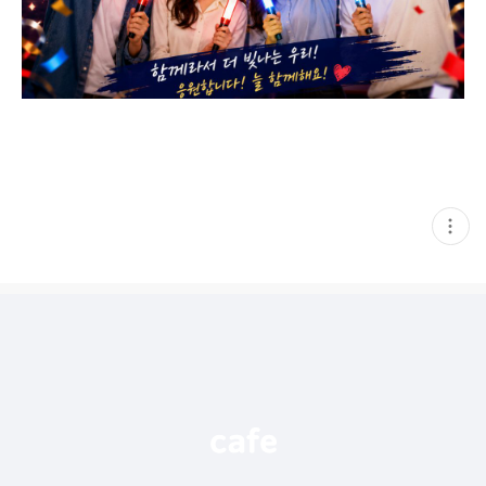
현
재
게
시
글
추
가
기
능
열
기