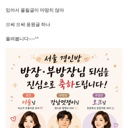
있어서 올릴글이 마땅치 않아
으쌰 으쌰 응원글 하나
올려봅니다~~^^