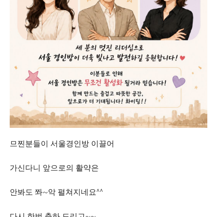
므찐분들이 서울경인방 이끌어
가신다니 앞으로의 활약은
안봐도 쫘~악 펼쳐지네요^^
다시 한번 축하 드리고~~