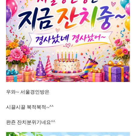
우와~ 서울경인방은
시끌시끌 북적북적~^^
완죤 잔치분위기네요^^