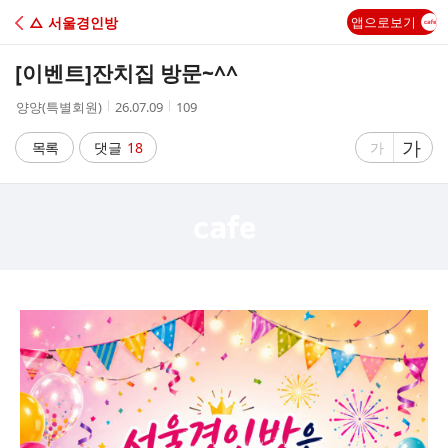
C
△ 서울경인방
앱으로보기
A
[이벤트]
잔치집 방문~^^
F
작
작
조
양양(특별회원)
26.07.09
109
성
성
회
E
자
시
수
글
가
글
목록
댓글
18
가
간
자
자
크
크
기
기
크
작
게
게