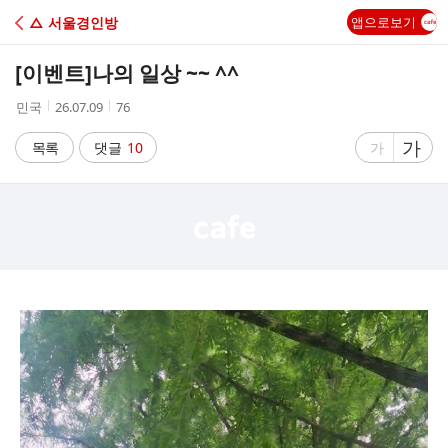
C
△ 서울경인방
앱으로보기
A
[이벤트]
나의 일상 ~~ ^^
F
작
작
조
민국
26.07.09
76
성
성
회
E
자
시
수
글
가
글
목록
댓글
10
가
간
자
자
크
크
기
기
크
작
게
게