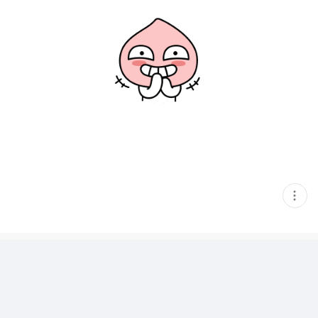
현
재
게
시
글
추
가
기
능
열
기