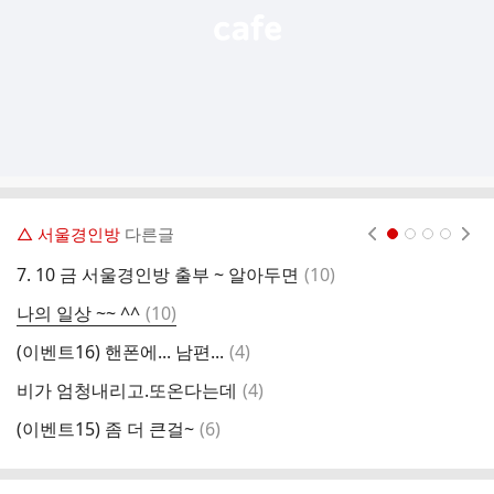
△ 서울경인방
다른글
현재페이지 1
2
3
4
댓
7. 10 금 서울경인방 출부 ~ 알아두면
(
10
)
비
글
댓
나의 일상 ~~ ^^
(
10
)
젤
글
댓
(이벤트16) 핸폰에... 남편...
(
4
)
글
댓
비가 엄청내리고.또온다는데
(
4
)

글
댓
(이벤트15) 좀 더 큰걸~
(
6
)
잔
글