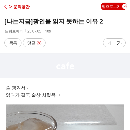
C
▷ 문학공간
앱으로보기
A
[나는지금]
광인을 읽지 못하는 이유 2
F
작
작
조
느림보베티
25.07.05
109
성
성
회
E
자
시
수
글
가
글
목록
댓글
28
가
간
자
자
크
크
기
기
크
작
게
게
술 땡겨서~
읽다가 결국 술상 차렸음ㅋ