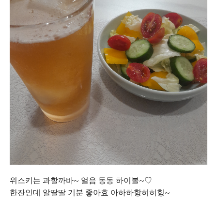
위스키는 과할까바~ 얼음 동동 하이볼~♡
한잔인데 알딸딸 기분 좋아효 아하하항히히힝~