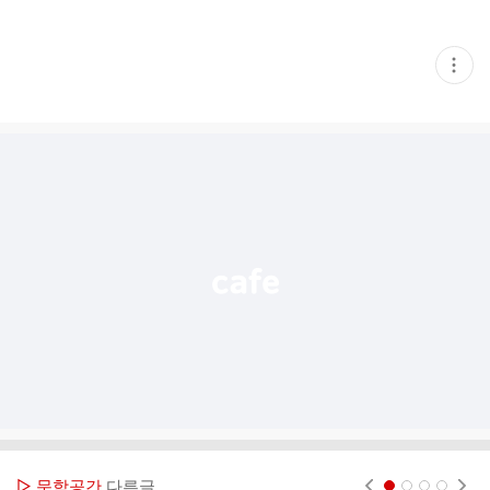
현
재
게
시
글
추
가
기
능
열
기
▷ 문학공간
다른글
현재페이지 1
2
3
4