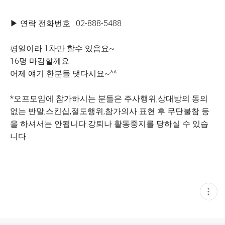
▶ 연락 전화번호 : 02-888-5488
평일이라 1차만 할수 있음요~
16명 마감할께요
어제 얘기 한분들 댓다시요~^^
*오프모임에 참가하시는 분들은 주사행위,상대방의 동의
없는 반말,스킨십,절도행위,참가의사 표현 후 무단불참 등
을 하셔서는 안됩니다.강퇴나 활동중지를 당하실 수 있습
니다.
현
재
게
시
글