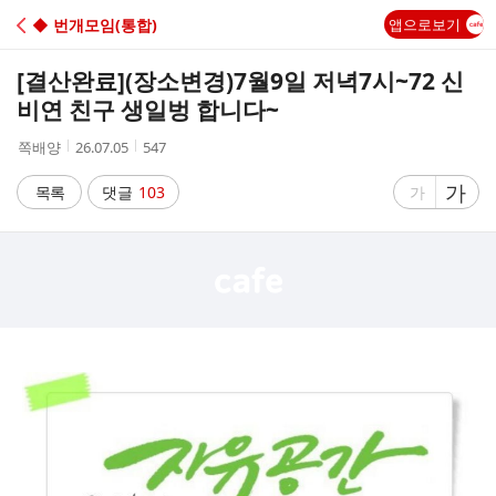
C
◆ 번개모임(통합)
앱으로보기
A
[결산완료]
(장소변경)7월9일 저녁7시~72 신
F
비연 친구 생일벙 합니다~
작
작
조
쪽배양
26.07.05
547
E
성
성
회
자
시
수
글
가
글
목록
댓글
103
가
간
자
자
크
크
기
기
크
작
게
게