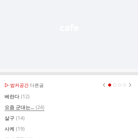
능
열
기
▷ 밥커공간
다른글
현재페이지 1
2
3
4
댓
베란다
(
12
)
낮
글
댓
요즘 군대는...
(
24
)
글
댓
살구
(
14
)
해
글
댓
사케
(
19
)
글