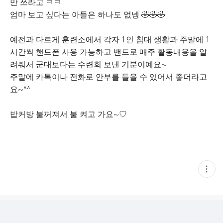
만 쓰라고 ㅋㅋ
엄마 보고 싶다는 아들은 하나도 없넹 🤣🤣🤣
예전과 다르게 훈련소에서 각자 1인 침대 생활과 주말에 1
시간씩 핸드폰 사용 가능하고 밴드로 매주 활동내용을 알
려줘서 군대보다는 수련회 보낸 기분이예요~
주말에 카톡이나 전화로 안부를 들을 수 있어서 좋더라고
요~^^
밥커방 불꺼져서 불 켜고 가요~♡
현
재
게
시
글
추
가
기