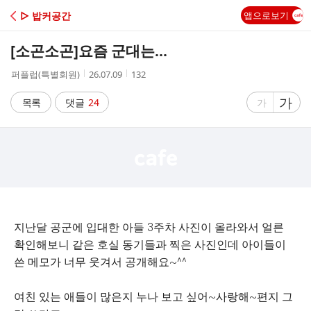
C
▷ 밥커공간
앱으로보기
A
[소곤소곤]
요즘 군대는...
F
작
작
조
퍼플럽(특별회원)
26.07.09
132
성
성
회
E
자
시
수
글
가
글
목록
댓글
24
가
간
자
자
크
크
기
기
크
작
게
게
지난달 공군에 입대한 아들 3주차 사진이 올라와서 얼른
확인해보니 같은 호실 동기들과 찍은 사진인데 아이들이
쓴 메모가 너무 웃겨서 공개해요~^^
여친 있는 애들이 많은지 누나 보고 싶어~사랑해~편지 그