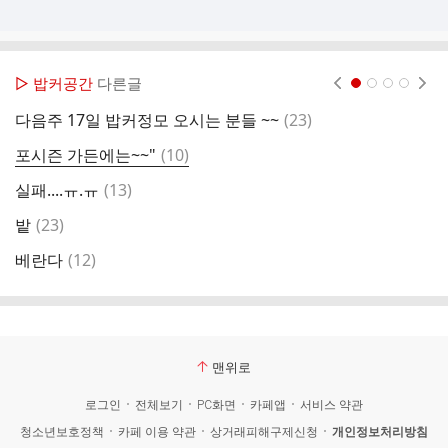
▷ 밥커공간
다른글
현재페이지 1
2
3
4
댓
다음주 17일 밥커정모 오시는 분들 ~~
(
23
)
요
글
댓
포시즌 가든에는~~"
(
10
)
글
댓
실패....ㅠ.ㅠ
(
13
)
글
댓
밭
(
23
)
주
글
댓
베란다
(
12
)
낮
글
맨위로
로그인
전체보기
PC화면
카페앱
서비스 약관
청소년보호정책
카페 이용 약관
상거래피해구제신청
개인정보처리방침