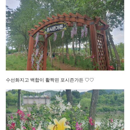
수선화지고 백합이 활짝핀 포시즌가든 ♡♡