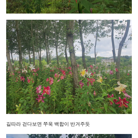
길따라 걷다보면 쭈욱 백합이 반겨주듯