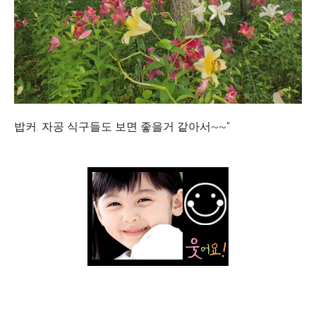
밥커. 자공 식구들도 보면 좋을거 같아서~~"