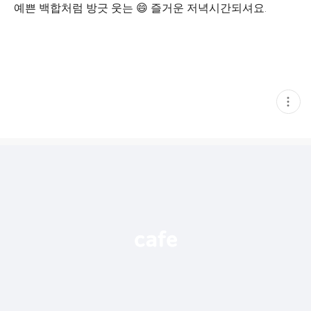
예쁜 백합처럼 방긋 웃는 😄 즐거운 저녁시간되셔요.
현
재
게
시
글
추
가
기
능
열
기