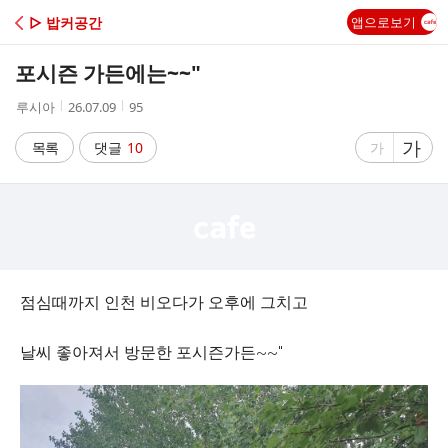
C
▷ 밥커공간
앱으로보기
A
포시즌 가든에는~~"
F
작
작
조
루시아
26.07.09
95
성
성
회
E
자
시
수
글
가
글
목록
댓글
10
가
간
자
자
크
크
기
기
크
작
게
게
점심때까지 인천 비오다가 오후에 그치고
날씨 좋아져서 방문한 포시즌가든~~"