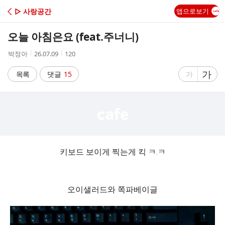
C
▷ 사랑공간
앱으로보기
A
오늘 아침은요 (feat.주너니)
F
작
작
조
박정아
26.07.09
120
성
성
회
E
자
시
수
글
가
글
목록
댓글
15
가
간
자
자
크
크
기
기
크
작
게
게
키보드 보이게 찍는게 킥 ㅋ.ㅋ
오이샐러드와 쪽파베이글