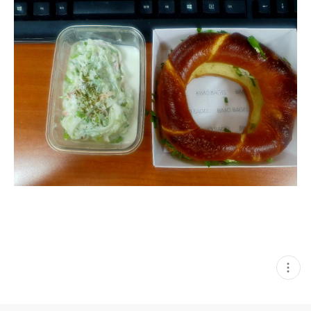
현
재
게
시
글