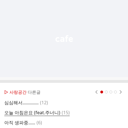
추
가
기
능
열
기
▷ 사랑공간
다른글
현재페이지 1
2
3
4
댓
심심해서..............
(
12
)
감
글
댓
오늘 아침은요 (feat.주너니)
(
15
)
군
글
댓
아직 생파중......
(
6
)
그
글