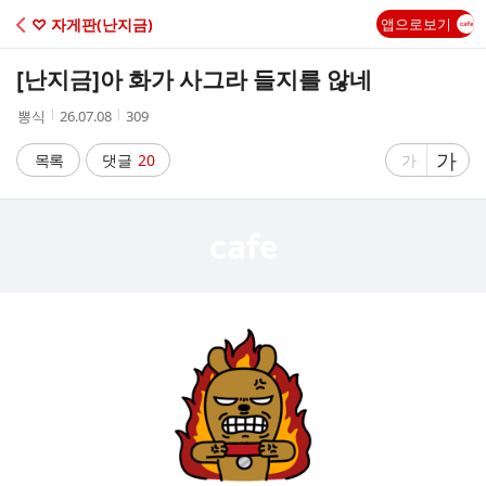
C
♡ 자게판(난지금)
앱으로보기
A
[난지금]
아 화가 사그라 들지를 않네
F
작
작
조
뽕식
26.07.08
309
성
성
회
E
자
시
수
글
가
글
목록
댓글
20
가
간
자
자
크
크
기
기
크
작
게
게