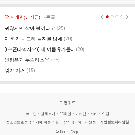
♡ 자게판(난지금)
다른글
현재페이지 1
2
3
4
댓
귀찮지만 살아 볼끼라고
(
25
)
글
댓
아 화가 사그라 들지를 않네
(
20
)
주
글
댓
((쿠폰따먹자요)) 제 여름휴가를...
(
20
)
♧
글
댓
인형뽑기 투슬리스^^
(
26
)
어
글
댓
뭐야 이거
(
15
)
안
글
맨위로
로그인
전체보기
PC화면
카페앱
서비스 약관
청소년보호정책
카페 이용 약관
상거래피해구제신청
개인정보처리방침
©
Daum Corp.