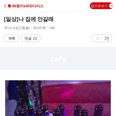
C
▣ 80몽키s파라다이스
앱으로보기
A
[일상]
나 집에 안갈래
F
작
작
조
주너니(공간총괄)
26.07.08
144
성
성
회
E
자
시
수
글
가
글
목록
댓글
22
가
간
자
자
크
크
기
기
크
작
게
게