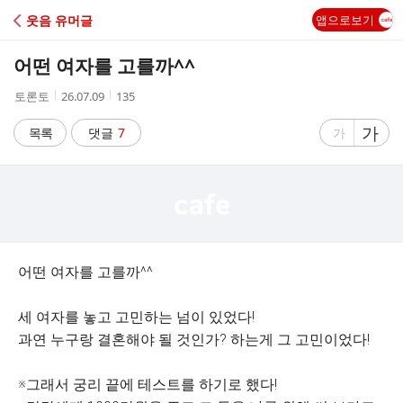
C
웃음 유머글
앱으로보기
A
어떤 여자를 고를까^^
F
작
작
조
토론토
26.07.09
135
성
성
회
E
자
시
수
글
가
글
목록
댓글
7
가
간
자
자
크
크
기
기
크
작
게
게
어떤 여자를 고를까^^
세 여자를 놓고 고민하는 넘이 있었다!
과연 누구랑 결혼해야 될 것인가? 하는게 그 고민이었다!
※그래서 궁리 끝에 테스트를 하기로 했다!