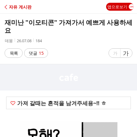
C
자유 게시판
앱으로보기
A
재미난 "이모티콘" 가져가서 예쁘게 사용하세
F
요
작
작
조
데몽
26.07.08
184
E
성
성
회
자
시
수
글
가
글
목록
댓글
15
가
간
자
자
크
크
기
기
크
작
게
게
♡
가져 갈때는 흔적을 남겨주세용~!! ㅎ