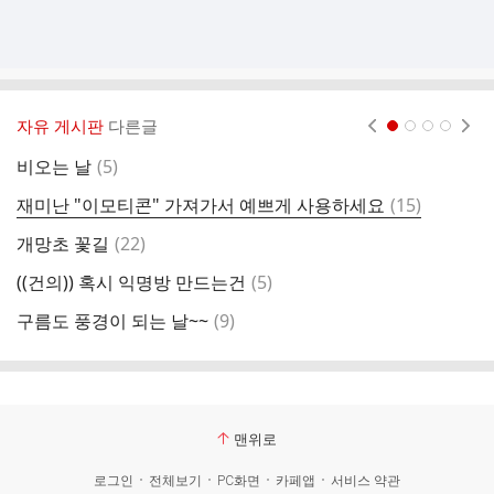
자유 게시판
다른글
현재페이지 1
2
3
4
댓
비오는 날
(
5
)
난
글
댓
재미난 "이모티콘" 가져가서 예쁘게 사용하세요
(
15
)
장
글
댓
개망초 꽃길
(
22
)
글
댓
((건의)) 혹시 익명방 만드는건
(
5
)
글
댓
구름도 풍경이 되는 날~~
(
9
)
글
맨위로
로그인
전체보기
PC화면
카페앱
서비스 약관