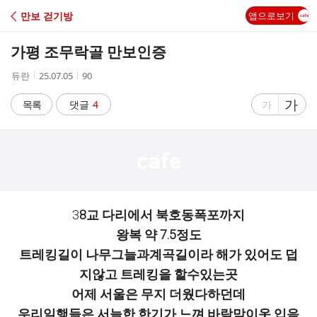
C
만보 걷기방
앱으로보기
A
가평 조무락골 만보인증
F
작
작
조
듀란
25.07.05
90
성
성
회
E
자
시
수
글
가
글
목록
댓글
4
가
간
자
자
크
크
기
기
크
작
게
게
3
8교 다리에서 북호동폭포까지
왕복 약 7.5정도
트레킹길이 나무그늘과계곡길이라 해가 있어도 덥
지않고 트레킹을 할수있는곳
어제 서울은 무지 더웠다하던데
우리일행들은 서늘한 한기가 느껴 바람막이옷 입음