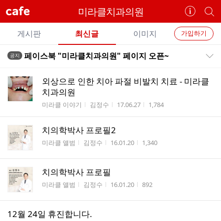
cafe
미라클치과의원
카
개
페
별
개
정
카
게시판
최신글
이미지
가입하기
보
별
페
전
전
보
검
페이스북 "미라클치과의원" 페이지 오픈~
공지
카
공지목록 펼치기/접기
체
기
색
체
페
글
글
외상으로 인한 치아 파절 비발치 치료 - 미라클
리
메
치과의원
스
뉴
게시판명
작성자
작성시간
조회수
미라클 이야기
김정수
17.06.27
1,784
트
치의학박사 프로필2
게시판명
작성자
작성시간
조회수
미라클 앨범
김정수
16.01.20
1,340
치의학박사 프로필
게시판명
작성자
작성시간
조회수
미라클 앨범
김정수
16.01.20
892
12월 24일 휴진합니다.