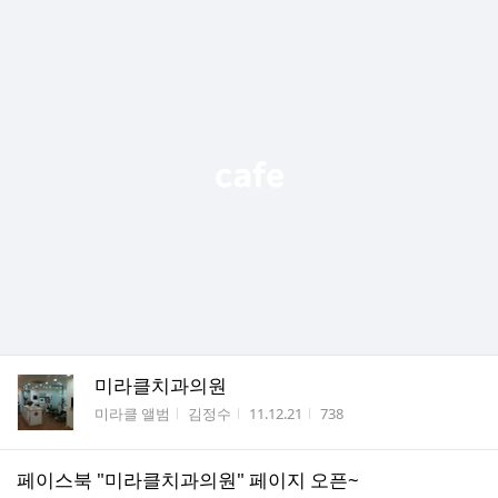
미라클치과의원
게시판명
작성자
작성시간
조회수
미라클 앨범
김정수
11.12.21
738
페이스북 "미라클치과의원" 페이지 오픈~