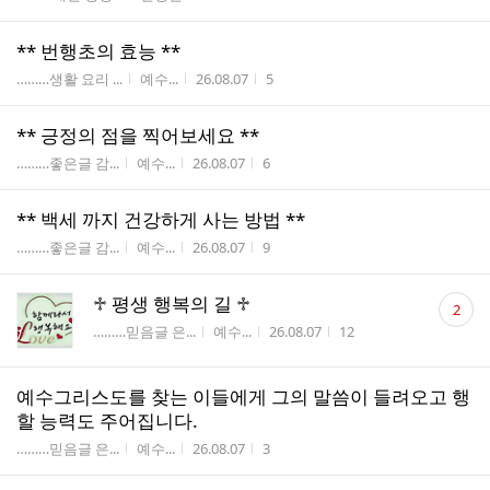
수
** 번행초의 효능 **
게시판명
작성자
작성시간
조회수
………생활 요리 ...
예수...
26.08.07
5
** 긍정의 점을 찍어보세요 **
게시판명
작성자
작성시간
조회수
………좋은글 감...
예수...
26.08.07
6
** 백세 까지 건강하게 사는 방법 **
게시판명
작성자
작성시간
조회수
………좋은글 감...
예수...
26.08.07
9
댓
♱ 평생 행복의 길 ♱
2
글
게시판명
작성자
작성시간
조회수
………믿음글 은...
예수...
26.08.07
12
수
예수그리스도를 찾는 이들에게 그의 말씀이 들려오고 행
할 능력도 주어집니다.
게시판명
작성자
작성시간
조회수
………믿음글 은...
예수...
26.08.07
3