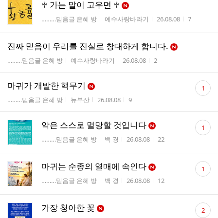
♱ 가는 말이 고우면 ♱
게시판명
작성자
작성시간
조회수
………믿음글 은혜 방
예수사랑바라기
26.08.08
7
진짜 믿음이 우리를 진실로 창대하게 합니다.
게시판명
작성자
작성시간
조회수
………믿음글 은혜 방
예수사랑바라기
26.08.08
2
댓
마귀가 개발한 핵무기
1
글
게시판명
작성자
작성시간
조회수
………믿음글 은혜 방
뉴부산
26.08.08
9
수
댓
악은 스스로 멸망할 것입니다
1
글
게시판명
작성자
작성시간
조회수
………믿음글 은혜 방
백 경
26.08.08
22
수
댓
마귀는 순종의 열매에 속인다
1
글
게시판명
작성자
작성시간
조회수
………믿음글 은혜 방
백 경
26.08.08
12
수
댓
가장 청아한 꽃
2
글