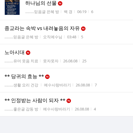
하나님의 선물
게시판명
작성자
작성시간
조회수
………믿음글 은혜 방
백 경
06:19
6
종교라는 속박 vs 내려놓음의 자유
게시판명
작성자
작성시간
조회수
………믿음글 은혜 방
오직예수님
03:48
5
노아시대
게시판명
작성자
작성시간
조회수
………유머 웃음 치료
웃자웃자
26.08.08
25
** 당귀의 효능 **
게시판명
작성자
작성시간
조회수
………생활 요리 건강
예수사랑바라기
26.08.08
7
** 인정받는 사람이 되자 **
게시판명
작성자
작성시간
조회수
………좋은글 감동 방
예수사랑바라기
26.08.08
4