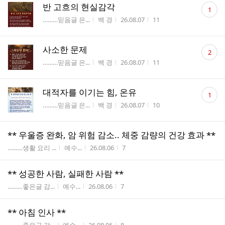
댓
반 고흐의 현실감각
1
글
게시판명
작성자
작성시간
조회수
………믿음글 은...
백 경
26.08.07
11
수
댓
사소한 문제
2
글
게시판명
작성자
작성시간
조회수
………믿음글 은...
백 경
26.08.07
11
수
댓
대적자를 이기는 힘, 온유
1
글
게시판명
작성자
작성시간
조회수
………믿음글 은...
백 경
26.08.07
10
수
** 우울증 완화, 암 위험 감소.. 체중 감량의 건강 효과 **
게시판명
작성자
작성시간
조회수
………생활 요리 ...
예수...
26.08.06
7
** 성공한 사람, 실패한 사람 **
게시판명
작성자
작성시간
조회수
………좋은글 감...
예수...
26.08.06
7
** 아침 인사 **
게시판명
작성자
작성시간
조회수