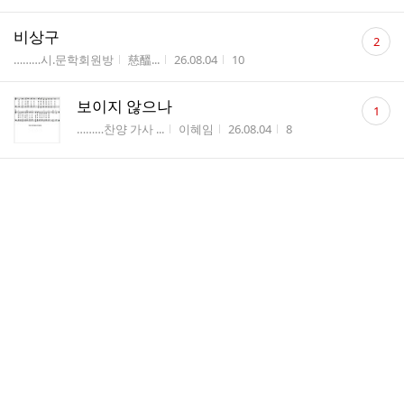
댓
비상구
2
글
게시판명
작성자
작성시간
조회수
………시.문학회원방
慈醞...
26.08.04
10
수
댓
보이지 않으나
1
글
게시판명
작성자
작성시간
조회수
………찬양 가사 ...
이혜임
26.08.04
8
수
** 기침을 없애는 계피 생강 음료 **
게시판명
작성자
작성시간
조회수
………생활 요리 ...
예수...
26.08.04
5
** 최선을 다해서 정정당당하게 **
게시판명
작성자
작성시간
조회수
………좋은글 감...
예수...
26.08.04
9
♱ 성실한 건축가 ♱
게시판명
작성자
작성시간
조회수
………믿음글 은...
예수...
26.08.04
8
복 된 길은 복 된 에너지로 달려갑니다.