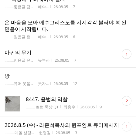
게시판명
작성자
작성시간
조회수
………좋은글 감...
예수...
26.08.05
7
온 마음을 모아 예수그리스도를 시시각각 불러야 복 된
믿음이 시작됩니다.
게시판명
작성자
작성시간
조회수
………믿음글 은...
예수...
26.08.05
6
댓
마귀의 무기
1
글
게시판명
작성자
작성시간
조회수
………믿음글 은...
뉴부산
26.08.05
7
수
방
게시판명
작성자
작성시간
조회수
………유머 웃음...
웃자...
26.08.05
12
댓
8447. 율법의 역할
2
글
게시판명
작성자
작성시간
조회수
……… 컬럼 묵상 QT
최용우
26.08.05
9
수
댓
2026.8.5 (수) - 라준석목사의 원포인트 큐티메세지
1
글
게시판명
작성자
작성시간
조회수
……… 매일 성경...
현영길
26.08.05
3
수