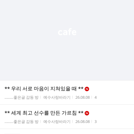
** 우리 서로 마음이 지쳐있을 때 **
게시판명
작성자
작성시간
조회수
………좋은글 감동 방
예수사랑바라기
26.08.08
4
** 세계 최고 선수를 만든 가르침 **
게시판명
작성자
작성시간
조회수
………좋은글 감동 방
예수사랑바라기
26.08.08
3