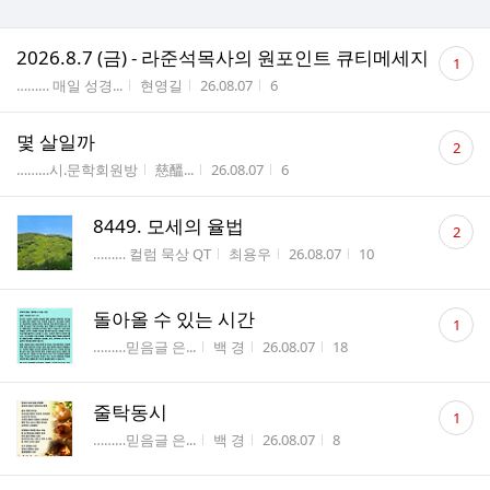
댓
2026.8.7 (금) - 라준석목사의 원포인트 큐티메세지
1
글
게시판명
작성자
작성시간
조회수
……… 매일 성경...
현영길
26.08.07
6
수
댓
몇 살일까
2
글
게시판명
작성자
작성시간
조회수
………시.문학회원방
慈醞...
26.08.07
6
수
댓
8449. 모세의 율법
2
글
게시판명
작성자
작성시간
조회수
……… 컬럼 묵상 QT
최용우
26.08.07
10
수
댓
돌아올 수 있는 시간
1
글
게시판명
작성자
작성시간
조회수
………믿음글 은...
백 경
26.08.07
18
수
댓
줄탁동시
1
글
게시판명
작성자
작성시간
조회수
………믿음글 은...
백 경
26.08.07
8
수