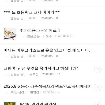
………좋은글 감...
예수...
26.08.06
8
**어느 초등학교 교사 이야기 **
게시판명
작성자
작성시간
조회수
………좋은글 감...
예수...
26.08.06
8
♱ 파피용과 샤리에르 ♱
게시판명
작성자
작성시간
조회수
………믿음글 은...
예수...
26.08.06
8
이제는 예수그리스도로 옷을 입고 나설 때 입니다.
게시판명
작성자
작성시간
조회수
………믿음글 은...
예수...
26.08.06
8
댓
교회여! 진정 무엇을 움켜쥐려고 하십니까?
1
글
게시판명
작성자
작성시간
조회수
………믿음글 은...
뉴부산
26.08.06
11
수
댓
2026.8.6 (목) - 라준석목사의 원포인트 큐티메세지
1
글
게시판명
작성자
작성시간
조회수
……… 매일 성경...
현영길
26.08.06
4
수
댓
8448. 언약의 필연성