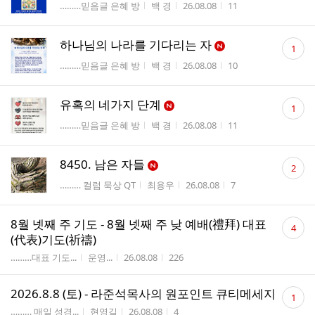
게시판명
작성자
작성시간
조회수
………믿음글 은혜 방
백 경
26.08.08
11
수
댓
하나님의 나라를 기다리는 자
1
글
게시판명
작성자
작성시간
조회수
………믿음글 은혜 방
백 경
26.08.08
10
수
댓
유혹의 네가지 단계
1
글
게시판명
작성자
작성시간
조회수
………믿음글 은혜 방
백 경
26.08.08
11
수
댓
8450. 남은 자들
2
글
게시판명
작성자
작성시간
조회수
……… 컬럼 묵상 QT
최용우
26.08.08
7
수
댓
8월 넷째 주 기도 - 8월 넷째 주 낮 예배(禮拜) 대표
4
글
(代表)기도(祈禱)
수
게시판명
작성자
작성시간
조회수
………대표 기도...
운영...
26.08.08
226
댓
2026.8.8 (토) - 라준석목사의 원포인트 큐티메세지
1
글
게시판명
작성자
작성시간
조회수
……… 매일 성경...
현영길
26.08.08
4