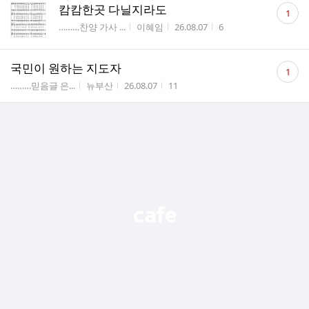
댓
캄캄한곳 다닐지라도
1
글
게시판명
작성자
작성시간
조회수
………찬양 가사 ...
이혜임
26.08.07
6
수
댓
국민이 원하는 지도자
1
글
게시판명
작성자
작성시간
조회수
………믿음글 은...
뉴부산
26.08.07
11
수