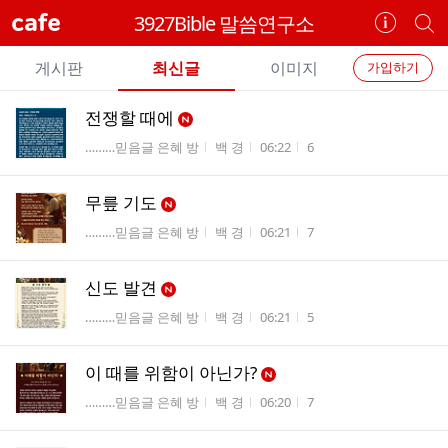
cafe
3927Bible 말씀연구소
카
개
페
별
개
정
카
게시판
최신글
이미지
가입하기
보
별
페
전
전
보
검
전쟁할 때에
카
체
기
색
체
게시판명
작성자
작성시간
조회수
………믿음글 은혜 방
백 경
06:22
6
페
글
글
리
메
스
무릎 기도
뉴
트
게시판명
작성자
작성시간
조회수
………믿음글 은혜 방
백 경
06:21
7
신도 발견
게시판명
작성자
작성시간
조회수
………믿음글 은혜 방
백 경
06:21
5
이 때를 위함이 아닌가?
게시판명
작성자
작성시간
조회수
………믿음글 은혜 방
백 경
06:20
7