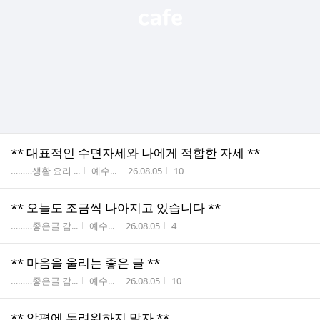
** 대표적인 수면자세와 나에게 적합한 자세 **
게시판명
작성자
작성시간
조회수
………생활 요리 ...
예수...
26.08.05
10
** 오늘도 조금씩 나아지고 있습니다 **
게시판명
작성자
작성시간
조회수
………좋은글 감...
예수...
26.08.05
4
** 마음을 울리는 좋은 글 **
게시판명
작성자
작성시간
조회수
………좋은글 감...
예수...
26.08.05
10
** 악평에 두려워하지 말자 **