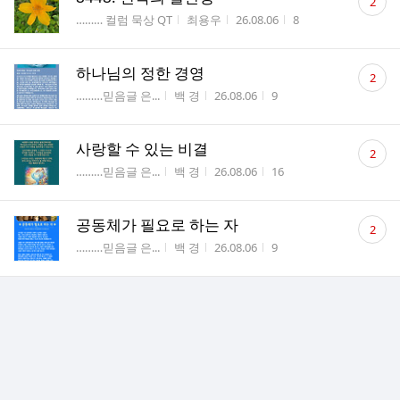
2
글
게시판명
작성자
작성시간
조회수
……… 컬럼 묵상 QT
최용우
26.08.06
8
수
댓
하나님의 정한 경영
2
글
게시판명
작성자
작성시간
조회수
………믿음글 은...
백 경
26.08.06
9
수
댓
사랑할 수 있는 비결
2
글
게시판명
작성자
작성시간
조회수
………믿음글 은...
백 경
26.08.06
16
수
댓
공동체가 필요로 하는 자
2
글
게시판명
작성자
작성시간
조회수
………믿음글 은...
백 경
26.08.06
9
수