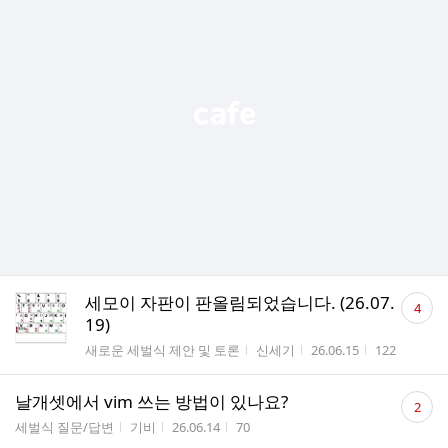
댓
세모이 자판이 판올림되었습니다. (26.07.
4
글
19)
수
게시판명
작성자
작성시간
조회수
새로운 세벌식 제안 및 토론
신세기
26.06.15
122
댓
날개셋에서 vim 쓰는 방법이 있나요?
2
글
게시판명
작성자
작성시간
조회수
세벌식 질문/답변
기비
26.06.14
70
수