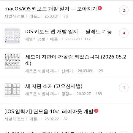
댓
macOS/iOS 키보드 개발 일지 — 모아치기
2
글
게시판명
작성자
작성시간
조회수
세벌식 정보
애플...
26.03.31
78
수
댓
iOS 키보드 앱 개발 일지 — 팔레트 기능
4
글
게시판명
작성자
작성시간
조회수
세벌식 정보
애플...
26.03.20
112
수
세모이 자판이 판올림 되었습니다.(2026.05.2
4.)
게시판명
작성자
작성시간
조회수
새로운 세벌식 제...
신세기
26.03.09
129
댓
새 자판 소개 (고요신세벌)
1
글
게시판명
작성자
작성시간
조회수
새로운 세벌식 제...
명랑...
26.02.27
183
수
[iOS 입력기] 단모음·10키 레이아웃 개발
게시판명
작성자
작성시간
조회수
세벌식 정보
애플...
26.02.22
82
댓