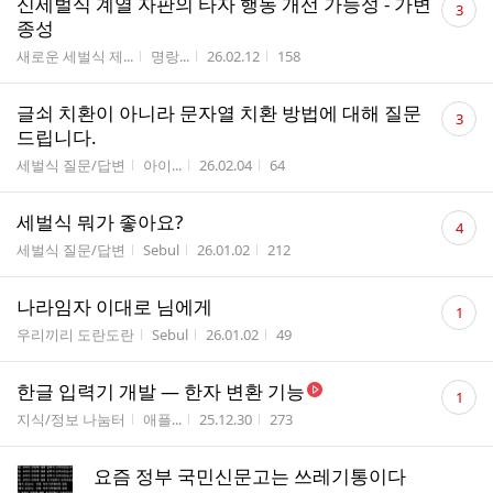
신세벌식 계열 자판의 타자 행동 개선 가능성 - 가변
3
글
종성
수
게시판명
작성자
작성시간
조회수
새로운 세벌식 제...
명랑...
26.02.12
158
댓
글쇠 치환이 아니라 문자열 치환 방법에 대해 질문
3
글
드립니다.
수
게시판명
작성자
작성시간
조회수
세벌식 질문/답변
아이...
26.02.04
64
댓
세벌식 뭐가 좋아요?
4
글
게시판명
작성자
작성시간
조회수
세벌식 질문/답변
Sebul
26.01.02
212
수
댓
나라임자 이대로 님에게
1
글
게시판명
작성자
작성시간
조회수
우리끼리 도란도란
Sebul
26.01.02
49
수
댓
한글 입력기 개발 — 한자 변환 기능
1
글
게시판명
작성자
작성시간
조회수
지식/정보 나눔터
애플...
25.12.30
273
수
요즘 정부 국민신문고는 쓰레기통이다