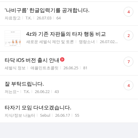
댓
'나비구름' 한글입력기를 공개합니다.
4
글
게시판명
작성자
작성시간
조회수
자료창고
T.K.
26.07.03
64
수
댓
4z와 기존 자판들의 타자 행동 비교
2
글
게시판명
작성자
작성시간
조회수
새로운 세벌식 제안 및 토론
명랑소녀
26.07.02
122
수
댓
타닥 iOS 버전 출시 안내
7
글
게시판명
작성자
작성시간
조회수
세벌식 정보
애플민트초콜릿
26.06.25
81
수
댓
잘 부탁드립니다.
4
글
게시판명
작성자
작성시간
조회수
저는요~
T.K.
26.06.22
43
수
타자기 모임 다녀오겠습니다.
게시판명
작성자
작성시간
조회수
지식/정보 나눔터
Sebul
26.06.17
55