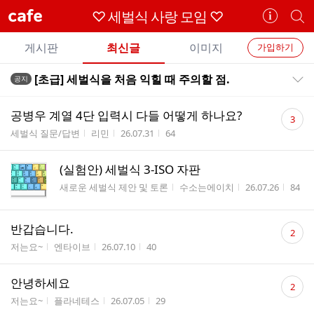
cafe
♡ 세벌식 사랑 모임 ♡
카
개
페
별
개
정
카
게시판
최신글
이미지
가입하기
보
별
페
전
전
보
검
[초급] 세벌식을 처음 익힐 때 주의할 점.
공지
카
공지목록 펼치기/접기
체
기
색
체
페
글
댓
글
공병우 계열 4단 입력시 다들 어떻게 하나요?
3
리
글
메
게시판명
작성자
작성시간
조회수
세벌식 질문/답변
리민
26.07.31
64
스
수
뉴
트
(실험안) 세벌식 3-ISO 자판
게시판명
작성자
작성시간
조회
새로운 세벌식 제안 및 토론
수소는에이치
26.07.26
84
댓
반갑습니다.
2
글
게시판명
작성자
작성시간
조회수
저는요~
엔타이브
26.07.10
40
수
댓
안녕하세요
2
글
게시판명
작성자
작성시간
조회수
저는요~
플라네테스
26.07.05
29
수