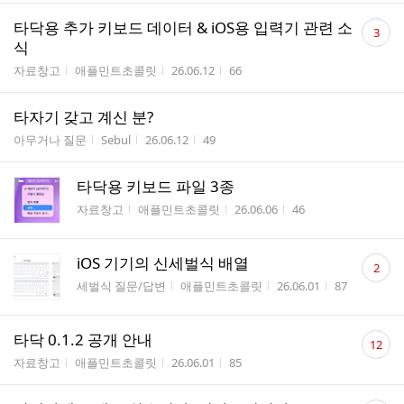
댓
타닥용 추가 키보드 데이터 & iOS용 입력기 관련 소
3
글
식
수
게시판명
작성자
작성시간
조회수
자료창고
애플민트초콜릿
26.06.12
66
타자기 갖고 계신 분?
게시판명
작성자
작성시간
조회수
아무거나 질문
Sebul
26.06.12
49
타닥용 키보드 파일 3종
게시판명
작성자
작성시간
조회수
자료창고
애플민트초콜릿
26.06.06
46
댓
iOS 기기의 신세벌식 배열
2
글
게시판명
작성자
작성시간
조회수
세벌식 질문/답변
애플민트초콜릿
26.06.01
87
수
댓
타닥 0.1.2 공개 안내
12
글
게시판명
작성자
작성시간
조회수
자료창고
애플민트초콜릿
26.06.01
85
수
댓