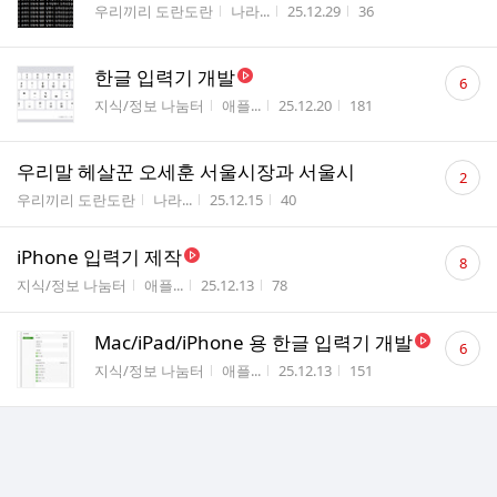
게시판명
작성자
작성시간
조회수
우리끼리 도란도란
나라...
25.12.29
36
댓
한글 입력기 개발
6
글
게시판명
작성자
작성시간
조회수
지식/정보 나눔터
애플...
25.12.20
181
수
댓
우리말 헤살꾼 오세훈 서울시장과 서울시
2
글
게시판명
작성자
작성시간
조회수
우리끼리 도란도란
나라...
25.12.15
40
수
댓
iPhone 입력기 제작
8
글
게시판명
작성자
작성시간
조회수
지식/정보 나눔터
애플...
25.12.13
78
수
댓
Mac/iPad/iPhone 용 한글 입력기 개발
6
글
게시판명
작성자
작성시간
조회수
지식/정보 나눔터
애플...
25.12.13
151
수