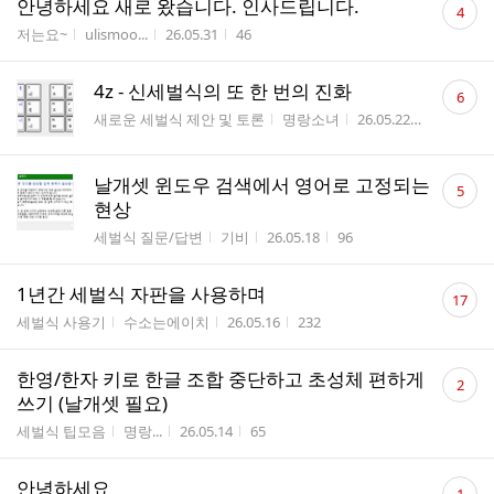
안녕하세요 새로 왔습니다. 인사드립니다.
4
글
게시판명
작성자
작성시간
조회수
저는요~
ulismoo...
26.05.31
46
수
댓
4z - 신세벌식의 또 한 번의 진화
6
글
게시판명
작성자
작성시간
조회수
새로운 세벌식 제안 및 토론
명랑소녀
26.05.22
341
수
댓
날개셋 윈도우 검색에서 영어로 고정되는
5
글
현상
수
게시판명
작성자
작성시간
조회수
세벌식 질문/답변
기비
26.05.18
96
댓
1년간 세벌식 자판을 사용하며
17
글
게시판명
작성자
작성시간
조회수
세벌식 사용기
수소는에이치
26.05.16
232
수
댓
한영/한자 키로 한글 조합 중단하고 초성체 편하게
2
글
쓰기 (날개셋 필요)
수
게시판명
작성자
작성시간
조회수
세벌식 팁모음
명랑...
26.05.14
65
댓
안녕하세요