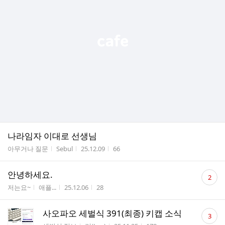
나라임자 이대로 선생님
게시판명
작성자
작성시간
조회수
아무거나 질문
Sebul
25.12.09
66
댓
안녕하세요.
2
글
게시판명
작성자
작성시간
조회수
저는요~
애플...
25.12.06
28
수
댓
사오파오 세벌식 391(최종) 키캡 소식
3
글