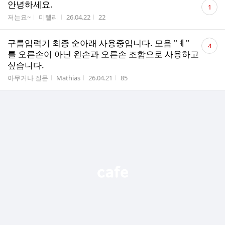
댓
안녕하세요.
1
글
게시판명
작성자
작성시간
조회수
저는요~
미텔리
26.04.22
22
수
댓
구름입력기 최종 순아래 사용중입니다. 모음 "ㅖ"
4
글
를 오른손이 아닌 왼손과 오른손 조합으로 사용하고
수
싶습니다.
게시판명
작성자
작성시간
조회수
아무거나 질문
Mathias
26.04.21
85