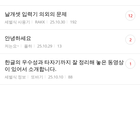
수
댓
날개셋 입력기 의외의 문제
12
글
게시판명
작성자
작성시간
조회수
세벌식 사용기
RAKK
25.10.30
192
수
댓
안녕하세요
2
글
게시판명
작성자
작성시간
조회수
저는요~
플하
25.10.29
13
수
댓
한글의 우수성과 타자기까지 잘 정리해 놓은 동영상
1
글
이 있어서 소개합니다.
수
게시판명
작성자
작성시간
조회수
세벌식 정보
또바기
25.10.10
88
한글날 세벌식
게시판명
작성자
작성시간
조회수
우리끼리 도란도란
Sebul
25.10.09
38
댓
영어자판은 무엇을 쓰나요?
4
글
게시판명
작성자
작성시간
조회수
아무거나 질문
Sebul
25.10.08
93
수
댓