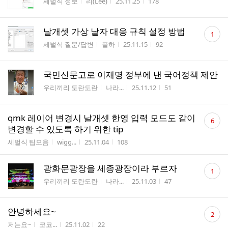
게시판명
작성자
작성시간
조회수
세벌식 정보
리(Lee)
25.11.25
178
수
댓
날개셋 가상 낱자 대응 규칙 설정 방법
1
글
게시판명
작성자
작성시간
조회수
세벌식 질문/답변
플하
25.11.15
92
수
국민신문고로 이재명 정부에 낸 국어정책 제안
게시판명
작성자
작성시간
조회수
우리끼리 도란도란
나라...
25.11.12
51
댓
qmk 레이어 변경시 날개셋 한영 입력 모드도 같이
6
글
변경할 수 있도록 하기 위한 tip
수
게시판명
작성자
작성시간
조회수
세벌식 팁모음
wigg...
25.11.04
108
댓
광화문광장을 세종광장이라 부르자
1
글
게시판명
작성자
작성시간
조회수
우리끼리 도란도란
나라...
25.11.03
47
수
댓
안녕하세요~
2
글
게시판명
작성자
작성시간
조회수
저는요~
코코...
25.11.02
22