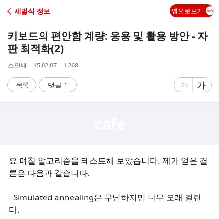
C
세벌식 정보
앱으로보기
A
키보드의 편안함 계량: 응용 및 활용 방안 - 자
F
판 최적화(2)
작
작
조
소인배
15.02.07
1,268
E
성
성
회
자
시
수
글
가
글
목록
댓글
1
가
간
자
자
크
크
기
기
크
작
게
게
요 며칠 알고리즘을 테스트해 보았습니다. 제가 얻은 결
론은 다음과 같습니다.
- Simulated annealing은 무난하지만 너무 오래 걸린
다.