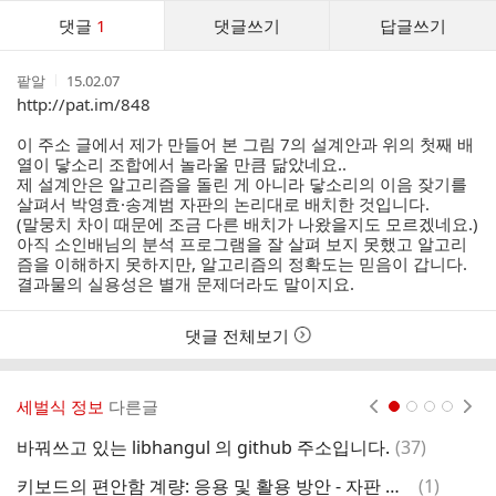
댓
댓글
1
댓글쓰기
답글쓰기
글
댓
작
작
팥알
15.02.07
글
성
성
http://pat.im/848
리
자
시
스
간
이 주소 글에서 제가 만들어 본 그림 7의 설계안과 위의 첫째 배
트
열이 닿소리 조합에서 놀라울 만큼 닮았네요..
제 설계안은 알고리즘을 돌린 게 아니라 닿소리의 이음 잦기를
살펴서 박영효·송계범 자판의 논리대로 배치한 것입니다.
(말뭉치 차이 때문에 조금 다른 배치가 나왔을지도 모르겠네요.)
아직 소인배님의 분석 프로그램을 잘 살펴 보지 못했고 알고리
즘을 이해하지 못하지만, 알고리즘의 정확도는 믿음이 갑니다.
결과물의 실용성은 별개 문제더라도 말이지요.
댓글 전체보기
세벌식 정보
다른글
현재페이지 1
2
3
4
댓
바꿔쓰고 있는 libhangul 의 github 주소입니다.
(
37
)
키
글
댓
키보드의 편안함 계량: 응용 및 활용 방안 - 자판 최적화(2)
(
1
)
키