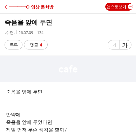
C
━━━━○ 영상 문학방
앱으로보기
A
죽음을 앞에 두면
F
작
작
조
.수련.
26.07.09
134
성
성
회
E
자
시
수
글
가
글
목록
댓글
4
가
간
자
자
크
크
기
기
크
작
게
게
죽음을 앞에 두면
만약에...
죽음을 앞에 두었다면
제일 먼저 무슨 생각을 할까?