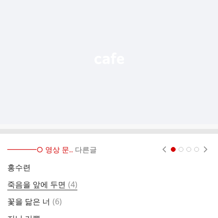
가
기
능
열
기
━━━━○ 영상 문..
다른글
현재페이지 1
2
3
4
홍수련
댓
죽음을 앞에 두면
(
4
)
글
댓
꽃을 닮은 너
(
6
)
별
글