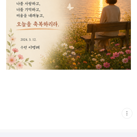
현
재
게
시
글
추