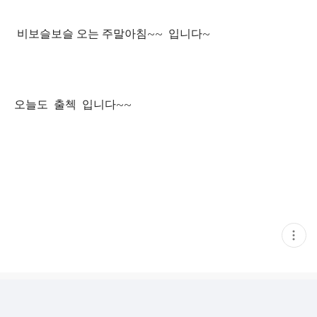
비보슬보슬 오는 주말아침~~ 입니다~
오늘도 출첵 입니다~~
현
재
게
시
글
추
가
기