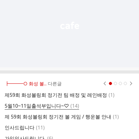
능
열
기
┣━━━○ 화성 볼..
다른글
현재페이지 1
2
3
4
댓
제59회 화성볼링회 정기전 팀 배정 및 레인배정
(
1
)
5
글
댓
5월10~11일출석부입니다~♡
(
14
)
글
댓
제 59회 화성볼링회 정기전 볼 게임 / 행운볼 안내
(
1
)
5
글
댓
인사드립니다
(
11
)
5
글
댓
가입인사드립니다.
(
6
)
5