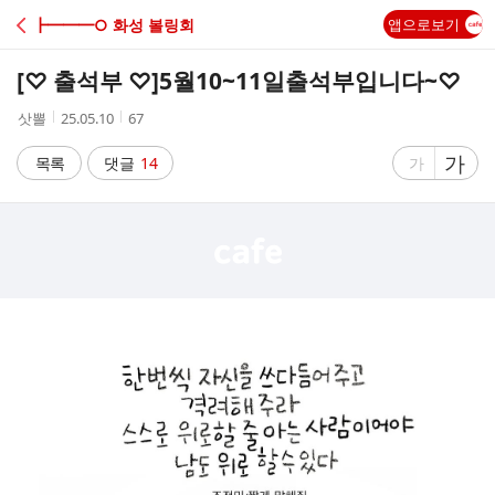
C
┣━━━○ 화성 볼링회
앱으로보기
A
[♡ 출석부 ♡]
5월10~11일출석부입니다~♡
F
작
작
조
삿뽈
25.05.10
67
성
성
회
E
자
시
수
글
가
글
목록
댓글
14
가
간
자
자
크
크
기
기
크
작
게
게