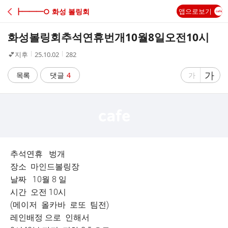
C
┣━━━○ 화성 볼링회
앱으로보기
A
화성볼링회추석연휴번개10월8일오전10시
F
작
작
조
💕지후
25.10.02
282
성
성
회
E
자
시
수
글
가
글
목록
댓글
4
가
간
자
자
크
크
기
기
크
작
게
게
추석연휴 벙개
장소 마인드볼링장
날짜 10월 8 일
시간 오전 10시
(메이저 올카바 로또 팀전)
레인배정 으로 인해서