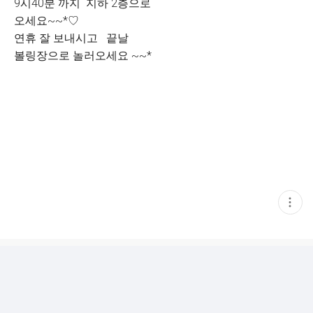
9시40분 까지 지하 2층으로
오세요~~*♡
연휴 잘 보내시고 끝날
볼링장으로 놀러오세요 ~~*
현
재
게
시
글
추
가
기
능
열
기