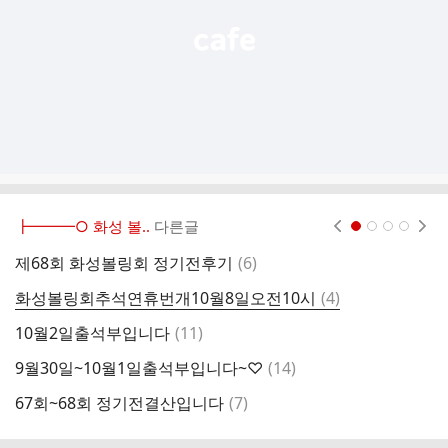
┣━━━○ 화성 볼..
다른글
현재페이지 1
2
3
4
댓
제68회 화성볼링회 정기전후기
(
6
)
제
글
댓
화성볼링회추석연휴번개10월8일오전10시
(
4
)
~
글
댓
10월2일출석부입니다
(
11
)
2
글
댓
9월30일~10월1일출석부입니다~♡
(
14
)
2
글
댓
67회~68회 정기전결산입니다
(
7
)
9
글