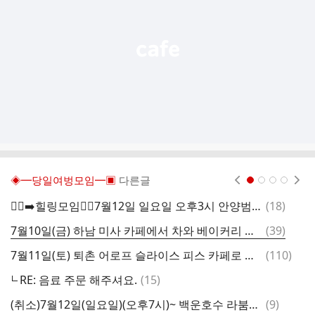
열
기
◈━당일여벙모임━▣
다른글
현재페이지 1
2
3
4
댓
🚶‍♂️‍➡️힐링모임🚶‍♀️7월12일 일요일 오후3시 안양범계역 시원한 대형보드카페 에서 즐겁게 달무티 게임해요
(
18
)
글
댓
7월10일(금) 하남 미사 카페에서 차와 베이커리 그리고~~
(
39
)
글
댓
7월11일(토) 퇴촌 어로프 슬라이스 피스 카페로 드라이브 가여~저녁은 코다리찜 정식과 황태구이로 먹고요~마무리는 하남에서~
(
110
)
글
댓
RE: 음료 주문 해주셔요.
(
15
)
글
댓
(취소)7월12일(일요일)(오후7시)~ 백운호수 라붐에서 저녁식사후 백운호수 데크 산책할게요 🍽️🚶‍♀️🌳
(
9
)