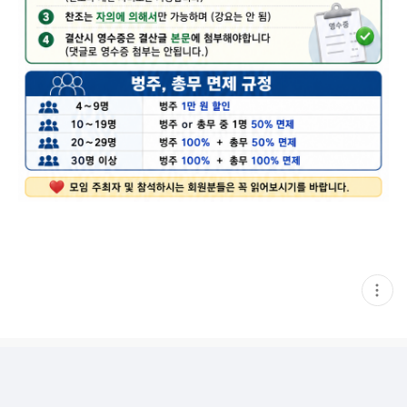
현
재
게
시
글
추
가
기
능