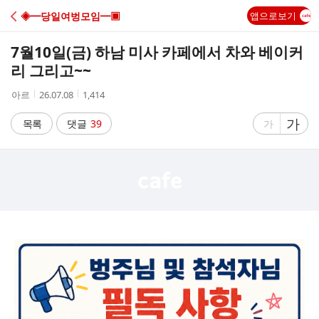
C
◈━당일여벙모임━▣
앱으로보기
A
7월10일(금) 하남 미사 카페에서 차와 베이커
F
리 그리고~~
작
작
조
아르
26.07.08
1,414
E
성
성
회
자
시
수
글
가
글
목록
댓글
39
가
간
자
자
크
크
기
기
크
작
게
게