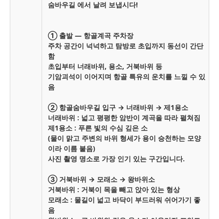
숨바우길 에서 날려 보냅시다!
① 출발 — 항골계곡 주차장
주차 공간이 넉넉하고 탐방로 초입까지 동선이 간단
함
초입부터 너래바위, 용소, 거북바위 등
기암괴석이 이어지며 항골 특유의 운치를 느낄 수 있
음
② 항골숨바우길 입구 → 너래바위 → 제1용소
너래바위 : 넓고 평평한 암반이 계곡을 따라 펼쳐짐
제1용소 : 푸른 빛의 수심 깊은 소
(물이 맑고 주변의 바위 형세가 용이 승천하는 모양
이라 이름 붙음)
사진 촬영 명소로 가장 인기 있는 구간입니다.
③ 거북바위 → 모래소 → 왕바위소
거북바위 : 거북이 목을 빼고 앉아 있는 형상
모래소 : 물길이 넓고 바닥이 부드러워 쉬어가기 좋
음