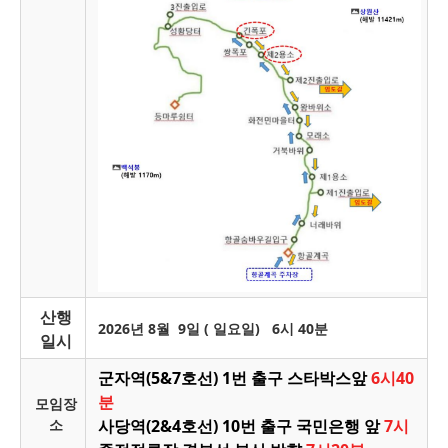
산행
2026년 8월 9일 ( 일요일)
6시 40분
일시
군자역(5&7호선) 1번 출구 스타박스앞
6시40
분
모임장
소
사당역(2&4호선) 10번 출구 국민은행 앞
7시