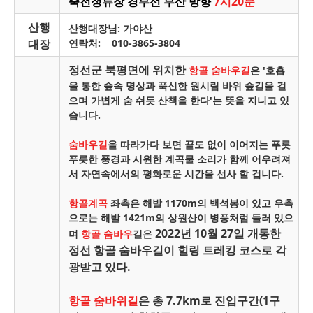
죽전정류장 경부선 부산 방향
7시20분
산행
산행대장님: 가야산
대장
연락처: 010-3865-3804
정선군 북평면에 위치한
항골 숨바우길
은 '호흡
을 통한 숲속 명상과 푹신한 원시림 바위 숲길을 걸
으며 가볍게 숨 쉬듯 산책을 한다'는 뜻을 지니고 있
습니다.
숨바우길
을 따라가다 보면 끝도 없이 이어지는 푸릇
푸릇한 풍경과
시원한 계곡물 소리가 함께 어우려져
서 자연속에서의 평화로운 시간을 선사 할 겁니다.
항골계곡
좌측은 해발 1170m의 백석봉이 있고 우측
으로는 해발 1421m의 상원산이 병풍처럼 둘러 있으
2022년 10월 27일 개통한
며
항골 숨바우
길은
정선 항골 숨바우길이 힐링 트레킹 코스로 각
광받고 있다.
항골 숨바위길
은 총 7.7km로 진입구간(1구