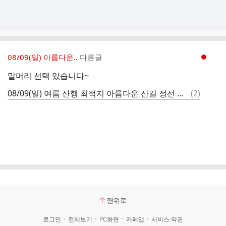
08/09(일) 아름다운..
다른글
현재페이지 1
말머리 선택 있습니다~
댓
08/09(일) 여름 산행 최적지 아름다운 산길 정선 항골계곡 숨바우길 [가야산대장님]
(
2
)
글
맨위로
로그인
전체보기
PC화면
카페앱
서비스 약관