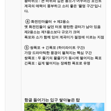
왕바위소 : 큰 바위와 깊은 용소가 어우러진 포인트
계곡의 매력이 풍부하고 소리 좋은 ‘물멍 구간'입니
다.
④ 화전민마을터 → 제2용소
옛 화전민들이 살던 터로 평탄한 공터가 남아 있음
제2용소는 제1용소보다 규모가 크며
폭포와 소가 함께 있어 계곡미가 절정에 이르는 지점
⑤ 쌍폭포 → 긴폭포 (하이라이트 구간)
가장 드라마틱한 풍경이 펼쳐지는 핵심 구간
쌍폭포 : 두 줄기의 물줄기가 동시에 떨어지는 폭포
긴폭포 : 길게 떨어지는 장쾌한 폭포로 유명
항골 들어가는 입구 쌓아놓은 탑