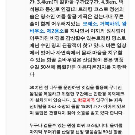
간, 3.4km)과 찰한골 구간(2구간, 4.3km, 백
석봉과 등산로 연결)의 트레킹 코스로 정선의
숨은 명소인 여름 항골 계곡은 걷는내내 푸른
숲이 함께 어우러져있는
모래소, 거북바위, 왕
바우소, 제2용소
를 지나면서 이끼와 원시림이
어우러진 비경을 감상할수 있는트레킹 명소로
매년 수만 명의 관광객이 찾고 있다. 바쁜 일상
에서 벗어나 자연속에서 몸과 마음을 치유할
수 있는 항골 숨바우길은 산림청이 뽑은 명품
숲길 50선에 뽑힐만큼 아름다운경치를 자랑한
다
50여년 전 나무를 운반하던 옛길을 활용해 무너진
돌길을 복원하고
위험한 구간에는 친환경 목재데크
가 설치되어 있습니다.
또
항골계곡
입구에는
좌측
산비탈을 따라 소망의 돌탑 180여 개가 이어져 있으
며
돌탑은 관광객이 찾아 소원을 빌고 있다 합니다.
누구나 걸을수 있는 원점 회귀 코스입니다.
올여름
마지막 무더위를 산림청 선정 명품숲길 50선 항골