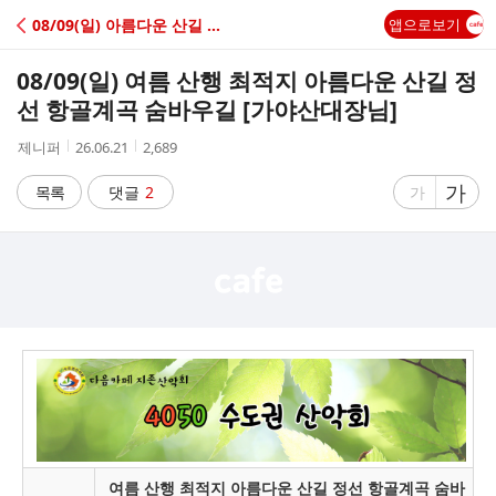
C
08/09(일) 아름다운 산길 정선 항골계곡 숨바우길
앱으로보기
A
08/09(일) 여름 산행 최적지 아름다운 산길 정
F
선 항골계곡 숨바우길 [가야산대장님]
작
작
조
제니퍼
26.06.21
2,689
E
성
성
회
자
시
수
글
가
글
목록
댓글
2
가
간
자
자
크
크
기
기
크
작
게
게
여름 산행 최적지 아름다운 산길 정선 항골계곡 숨바