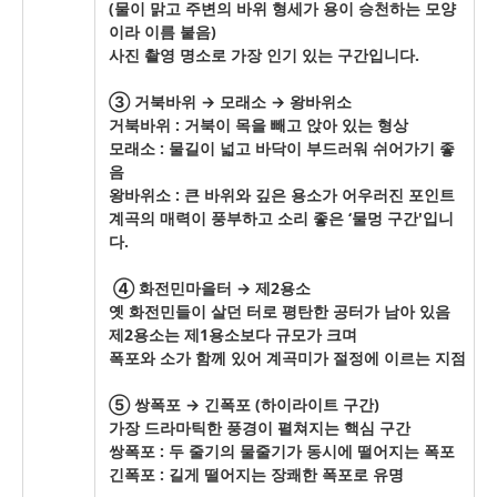
(물이 맑고 주변의 바위 형세가 용이 승천하는 모양
이라 이름 붙음)
사진 촬영 명소로 가장 인기 있는 구간입니다.
③ 거북바위 → 모래소 → 왕바위소
거북바위 : 거북이 목을 빼고 앉아 있는 형상
모래소 : 물길이 넓고 바닥이 부드러워 쉬어가기 좋
음
왕바위소 : 큰 바위와 깊은 용소가 어우러진 포인트
계곡의 매력이 풍부하고 소리 좋은 ‘물멍 구간'입니
다.
④ 화전민마을터 → 제2용소
옛 화전민들이 살던 터로 평탄한 공터가 남아 있음
제2용소는 제1용소보다 규모가 크며
폭포와 소가 함께 있어 계곡미가 절정에 이르는 지점
⑤ 쌍폭포 → 긴폭포 (하이라이트 구간)
가장 드라마틱한 풍경이 펼쳐지는 핵심 구간
쌍폭포 : 두 줄기의 물줄기가 동시에 떨어지는 폭포
긴폭포 : 길게 떨어지는 장쾌한 폭포로 유명