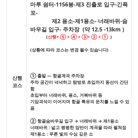
마루 쉼터-1156봉-제3 진출로 입구-긴폭
포-
제2 용소-제1용소- 너래바위-숨
바우길 입구- 주차장 (약 12.5 -13km )
(
산행+ ⑤ + ④ + ③+ ② + ①
)
(상황에 따라 코스는 변경 될수 있습니다)
① 출발 — 항골계곡 주차장
산행
주차 공간이 넉넉하고 탐방로 초입까지 동선이 간단
코스
함
초입부터 너래바위, 용소, 거북바위 등
기암괴석이 이어지며 항골 특유의 운치를 느낄 수 있
음
② 항골숨바우길 입구 → 너래바위 → 제1용소
너래바위 : 넓고 평평한 암반이 계곡을 따라 펼쳐짐
제1용소 : 푸른 빛의 수심 깊은 소