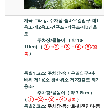
계곡 트래킹: 주차장-숨바우길입구-제1
용소-제2용소-긴폭포 -쌍폭포-제3진출
로-
주차장/물놀이 ( 약 10-
11km)
(
① +② + ③ + ④+ ⑤/왕
복
)
특별1 코스: 주차장-숨바우길입구-너래
바위-제1용소-왕바위소-제2진출로-제2
용소-
주차장/물놀이 ( 약 7-8km )
(
① +② + ③ + ④/왕복
)
특별2 코스
: 주차장-등산로-화전민터-등