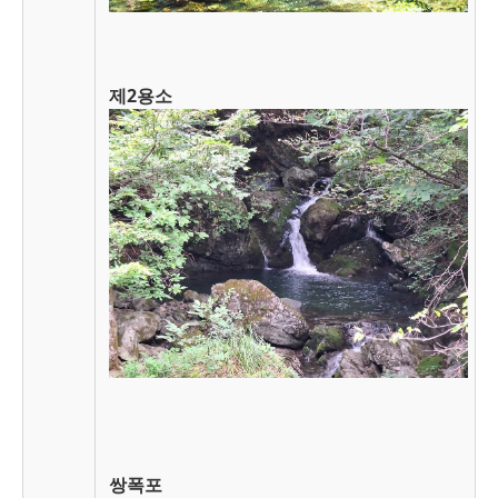
제2용소
쌍폭포