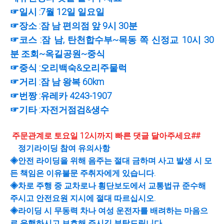
☞일시 :7월 12일 일요일
☞장소 :잠 남 편의점 앞 9시 30분
☞코스 :잠 남, 탄천합수부~목동 쪽 신정교 10시 30
분 조회~옥길공원~중식
☞중식 :오리백숙&오리주물럭
☞거리 :잠 남 왕복 60km
☞번짱 :유레카 4243-1907
☞기타 :자전거점검&생수
주문관계로 토요일 12시까지 빠른 댓글 달아주세요##
정기라이딩 참여 유의사항
◈안전 라이딩을 위해 음주는 절대 금하며 사고 발생 시 모
든 책임은 이유불문 주취자에게 있습니다.
◈차로 주행 중 교차로나 힁단보도에서 교통법규 준수해
주시고 안전요원 지시에 절대 따르십시오.
◈라이딩 시 무동력 차나 여성 운전자를 배려하는 마음으
로 운행하시고 보호해 주시길 부탁드립니다.