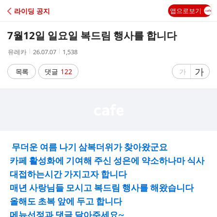
C
라이딩 공지
앱으로보기
A
7월12일 일요일 복드림 행사를 합니다
F
작
작
조
유레카
26.07.07
1,538
성
성
회
E
자
시
수
글
가
글
목록
댓글
122
가
간
자
자
크
크
기
기
크
작
게
게
무더운 여름 나기 삼복더위가 찾아왔군요
카페 활성화에 기여해 주신 성은에 약소하나마 식사
대접하는시간 가지고자 합니다
매년 사랑님들 모시고 복드림 행사를 해왔습니다
올해도 초복 앞에 두고 합니다
메뉴선정과 댓글 달아주세요~