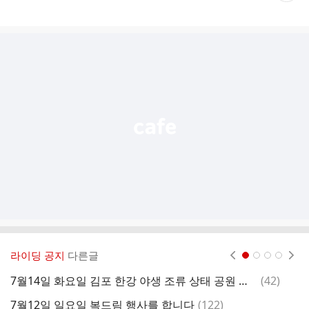
게
시
글
추
가
기
능
열
기
라이딩 공지
다른글
현재페이지 1
2
3
4
댓
7월14일 화요일 김포 한강 야생 조류 상태 공원 갑니다 오늘 라이딩은 쉬어갑니다~
(
42
)
7
글
댓
7월12일 일요일 복드림 행사를 합니다
(
122
)
2