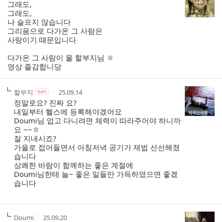
성
성
그래도,
리
자
시
그래도,
스
간
나 슬프지 않습니다
트
그리움으로 다가온 그 사람은
사랑이기 때문입니다
다가온 그 사람이 울 할부지님 ㅎ
영상 즐감합니당
작
작
작
할부지
25.09.14
작
성
성
성
성
정말로요? 진짜 요?
자
자
시
자
내일부터 헬스에 등록해야겠어요
본
간
Doumi님 업고 다니려면 체력이 따라주어야 하니까
인
요 ~~ㅎ
여
잘 지내시죠?
부
가을로 접어들면서 아침저녁 공기가 제법 선선해졌
습니다
상쾌한 바람이 함께하는 좋은 계절에
Doumi님한테 늘~ 좋은 일들만 가득하였으면 좋겠
습니다
작
작
Doumi
25.09.20