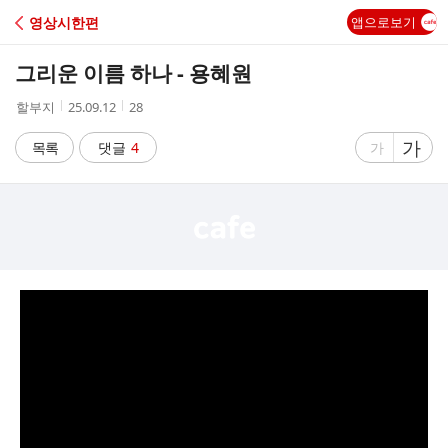
C
영상시한편
앱으로보기
A
그리운 이름 하나 - 용혜원
F
작
작
조
할부지
25.09.12
28
성
성
회
E
자
시
수
글
가
글
목록
댓글
4
가
간
자
자
크
크
기
기
크
작
게
게