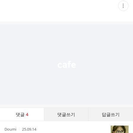
현
재
게
시
글
추
가
기
능
열
기
댓
댓글
4
댓글쓰기
답글쓰기
글
댓
작
작
Doumi
25.09.14
글