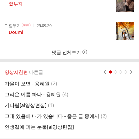
성
성
할부지
자
시
간
작
작
작
할부지
25.09.20
작
성
성
성
성
Doumi
자
자
시
자
본
간
인
여
댓글 전체보기
부
영상시한편
다른글
현재페이지 1
2
3
4
댓
가을이 오면 - 용혜원
(
2
)
그
글
댓
그리운 이름 하나 - 용혜원
(
4
)
늘
글
댓
기다림[ai영상편집]
(
1
)
당
글
댓
그대 있음에 내가 있습니다 - 좋은 글 중에서
(
2
)
메
글
인생길에 피는 눈물[ai영상편집]
늘