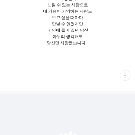
느낄 수 있는 사람으로
내 가슴이 기억하는 사람도
보고 싶을 때마다
만날 수 없었지만
내 안에 들어 있던 당신
아무리 생각해도
당신만 사랑했습니다. .
현
재
게
시
글
추
가
기
능
열
기