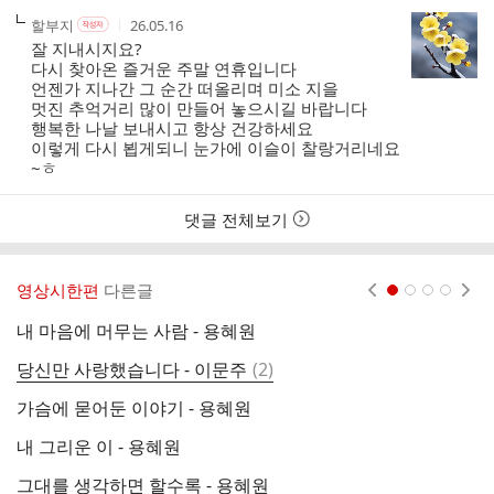
작
작
작
할부지
26.05.16
작
성
성
성
성
잘 지내시지요?
자
자
시
자
다시 찾아온 즐거운 주말 연휴입니다
본
간
언젠가 지나간 그 순간 떠올리며 미소 지을
인
멋진 추억거리 많이 만들어 놓으시길 바랍니다
여
행복한 나날 보내시고 항상 건강하세요
부
이렇게 다시 뵙게되니 눈가에 이슬이 찰랑거리네요
~ㅎ
댓글 전체보기
영상시한편
다른글
현재페이지 1
2
3
4
내 마음에 머무는 사람 - 용혜원
가
댓
당신만 사랑했습니다 - 이문주
(
2
)
오
글
가슴에 묻어둔 이야기 - 용혜원
당
내 그리운 이 - 용혜원
봄
그대를 생각하면 할수록 - 용혜원
그