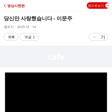
C
영상시한편
앱으로보기
A
당신만 사랑했습니다 - 이문주
F
작
작
조
할부지
26.05.16
14
성
성
회
E
자
시
수
글
가
글
목록
댓글
2
가
간
자
자
크
크
기
기
크
작
게
게