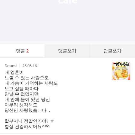
댓
댓글
2
댓글쓰기
답글쓰기
글
댓
작
작
Doumi
26.05.16
글
성
성
내 영혼이
리
자
시
느낄 수 있는 사람으로
스
간
내 가슴이 기억하는 사람도
트
보고 싶을 때마다
만날 수 없었지만
내 안에 들어 있던 당신
아무리 생각해도
당신만 사랑했습니다. .
할부지님 정말인가여? ㅎ
항상 건강하시어요^*^