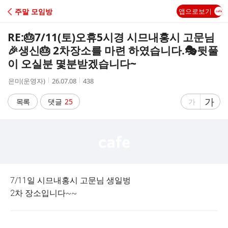
C
주말 모임방
앱으로보기
A
RE:🎂7/11(토)오휴5시경 시므내홍시 고문님
F
🎉생신🎂 2차장소를 마련 하였습니다.🎭뒷풀
이 오실분 몇분받겠습니다~
E
작
작
조
은미(운영자)
26.07.08
438
성
성
회
자
시
수
글
가
글
목록
댓글
25
가
간
자
자
크
크
기
기
크
작
게
게
7/11일 시므내홍시 고문님 생일벙
2차 장소입니다~~