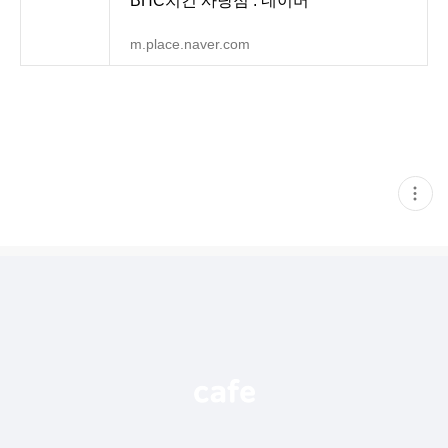
BHC치킨 사당점 : 네이버
m.place.naver.com
현
재
게
시
글
추
가
기
능
열
기