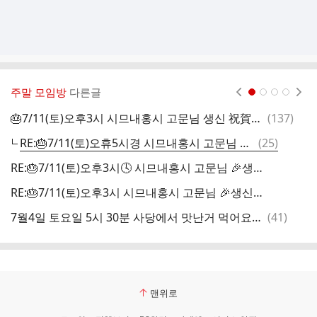
주말 모임방
다른글
현재페이지 1
2
3
4
댓
🎂7/11(토)오후3시 시므내홍시 고문님 생신 祝賀宴 자리를 마련 하였습니다.
(
137
)
글
댓
RE:🎂7/11(토)오휴5시경 시므내홍시 고문님 🎉생신🎂 2차장소를 마련 하였습니다.🎭뒷풀이 오실분 몇분받겠습니다~
(
25
)
7
글
RE:🎂7/11(토)오후3시🕓 시므내홍시 고문님 🎉생신🎂 祝賀宴 🎉자리를 마련 하였습니다.🎭(시간변경)
RE:🎂7/11(토)오후3시 시므내홍시 고문님 🎉생신🎂 祝賀宴 🎉자리를 마련 하였습니다.🎭(장소&주차장)
댓
7월4일 토요일 5시 30분 사당에서 맛난거 먹어요~~
(
41
)
7
글
맨위로