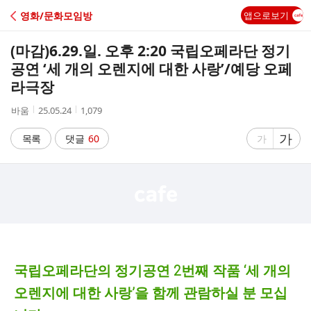
C
영화/문화모임방
앱으로보기
A
(마감)6.29.일. 오후 2:20 국립오페라단 정기
F
공연 ‘세 개의 오렌지에 대한 사랑’/예당 오페
라극장
E
작
작
조
바움
25.05.24
1,079
성
성
회
자
시
수
글
가
글
목록
댓글
60
가
간
자
자
크
크
기
기
크
작
게
게
국립오페라단의 정기공연 2번째 작품 ‘세 개의
오렌지에 대한 사랑’을 함께 관람하실 분 모십