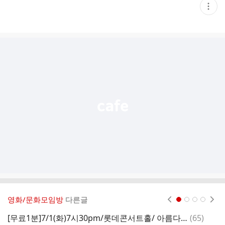
현
재
게
시
글
추
가
기
능
열
기
영화/문화모임방
다른글
현재페이지 1
2
3
4
댓
[무료1분]7/1(화)7시30pm/롯데콘서트홀/ 아름다운 미래,나의pro,40주년 기념음악회 ( 차피협1번, 히브리 노예들의 합창 )
(
65
)