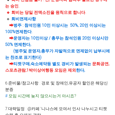
는 승인.
🔹
회비는 당일 전액소진을 원칙으로 합니다.
🔹
회비면제사항
➡
벙주 : 참석인원 10인 이상시는 50%, 20인 이상시는
100%면제한다.
➡
운영자는 10인이상
/ 총무는 참석인원 20인 이상시만
50% 면제한다,
(벙주및 운영자,총무가 자발적으로 면제없이 납부시에
는 찬조로 표기한다)
➡
티켓구매
,숙소예약등 별도 경비가 발생되는
문화공연,
스포츠관람,1박이상여행등 모임은 제외
한다,
6.준비물/참고사항 : 경로 및 장애인,유공자 할인은 해당신
분증
#
모임 시간에 늦지 않으시는거 아시죠?
7.대략일정 : @카페 ’니나스에 모여서 인사 나누시고 티켓