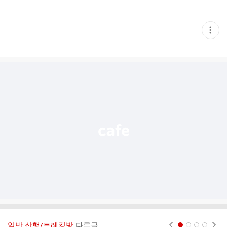
현
재
게
시
글
추
가
기
능
열
기
일반 산행/트레킹방
다른글
현재페이지 1
2
3
4