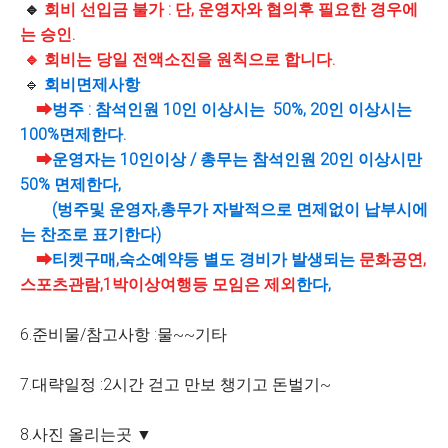
🔹
회비 선입금 불가 : 단, 운영자와 협의후 필요한 경우에
는 승인.
🔹
회비는 당일 전액소진을 원칙으로 합니다.
🔹
회비면제사항
➡
벙주 : 참석인원 10인 이상시는 50%, 20인 이상시는
100%면제한다.
➡
운영자는 10인이상
/ 총무는 참석인원 20인 이상시만
50% 면제한다,
(벙주및 운영자,총무가 자발적으로 면제없이 납부시에
는 찬조로 표기한다)
➡
티켓구매
,숙소예약등 별도 경비가 발생되는
문화공연,
스포츠관람,1박이상여행등 모임은 제외
한다,
6.준비물/참고사항 :물~~기타
7.대략일정 :2시간 걷고 만보 챙기고 돈벌기~
8.사진 올리는곳 ▼