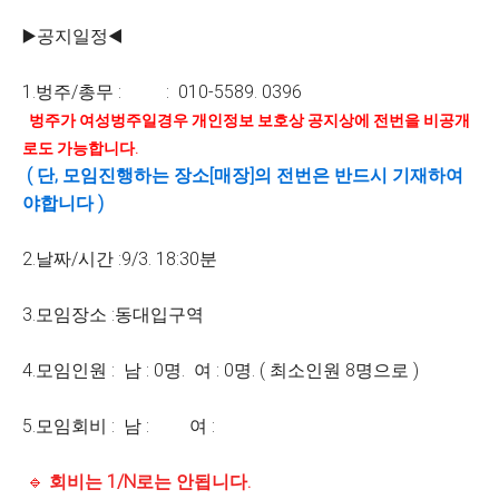
▶️공지일정◀️
1.벙주/총무 : : 010-5589. 0396
벙주가 여성벙주일경우 개인정보 보호상 공지상에 전번을 비공개
로도 가능합니다
.
( 단, 모임진행하는 장소[매장]의 전번은 반드시 기재하여
야합니다 )
2.날짜/시간 :9/3. 18:30분
3.모임장소 :동대입구역
4.모임인원 : 남 : 0명. 여 : 0명. ( 최소인원 8명으로 )
5.모임회비 : 남 : 여 :
🔹
회비는 1/N로는 안됩니다.