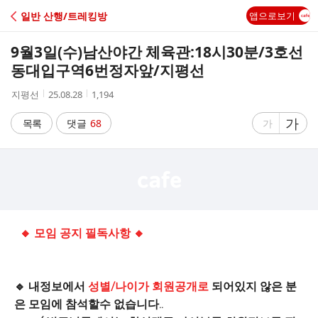
C
일반 산행/트레킹방
앱으로보기
A
9월3일(수)남산야간 체육관:18시30분/3호선
F
동대입구역6번정자앞/지평선
작
작
조
지평선
25.08.28
1,194
E
성
성
회
자
시
수
글
가
글
목록
댓글
68
가
간
자
자
크
크
기
기
크
작
게
게
🔸 모임 공지 필독사항 🔸
🔹 내정보에서
성별/나이가 회원공개로
되어있지 않은 분
은 모임에 참석할수 없습니다..