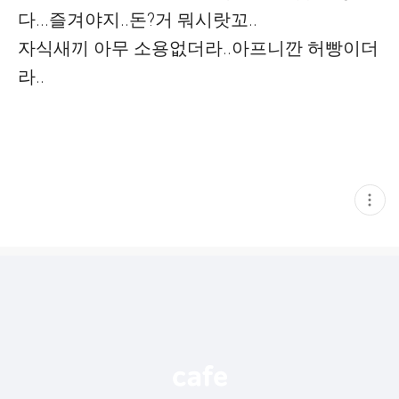
다...즐겨야지..돈?거 뭐시랏꼬..
자식새끼 아무 소용없더라..아프니깐 허빵이더
라..
현
재
게
시
글
추
가
기
능
열
기