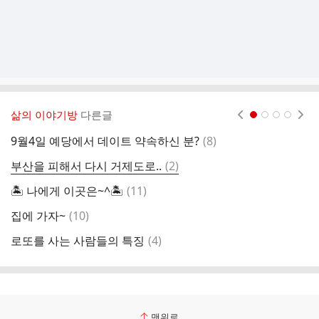
삶의 이야기방
다른글
현재페이지 1
2
3
4
댓
9월4일 예당에서 데이트 약속하신 분?
(
8
)
버
글
댓
부산을 피해서 다시 거제도로..
(
2
)
어
글
댓
🏝 나에게 이곳은~^🏝
(
11
)
만
글
댓
집에 가자~
(
10
)
겜
글
댓
로또를 사는 사람들의 특징
(
4
)
시
글
맨위로