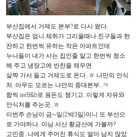
부산집에서 거제도 본부?로 다시 왔다.
부산집은 엄니 체취가 그리울때나 친구들과 한
잔하고 한번씩 유하는 작은 아파트인데
누나들이 내가 사는 집인줄 알고 한번씩 청소
해 주고 냉장고에 반찬을 채우면
살짝 가서
들고 거제도로 온다..ㅎ 나만의 안식
처..아무도 모르는 나만의 중대본부..ㅋ
함씩 airB&b로 용돈도 챙기고..이렇게 자유와
안식처를 주는곳..ㅎ
이번주 손님이 금~일(2박3일)이니 또 부산으
로 가야하나..아님 서산 황금산에 가볼까?
고민중..나에게 주어진 휴식도 얼마 남지 않았