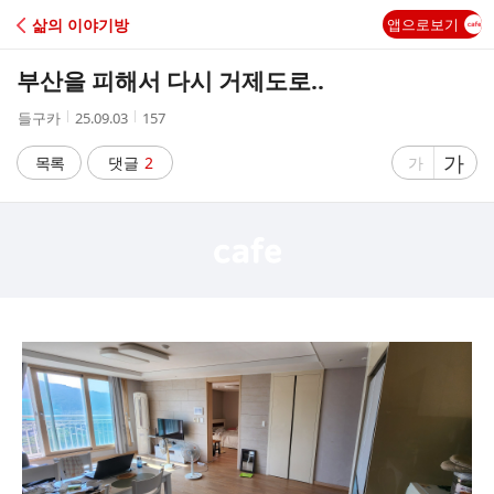
C
삶의 이야기방
앱으로보기
A
부산을 피해서 다시 거제도로..
F
작
작
조
들구카
25.09.03
157
성
성
회
E
자
시
수
글
가
글
목록
댓글
2
가
간
자
자
크
크
기
기
크
작
게
게