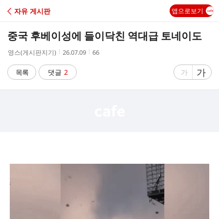
C
자유 게시판
앱으로보기
A
중국 후베이성에 들이닥친 역대급 토네이도
F
작
작
조
영스(게시판지기)
26.07.09
66
성
성
회
E
자
시
수
글
가
글
목록
댓글
2
가
간
자
자
크
크
기
기
크
작
게
게