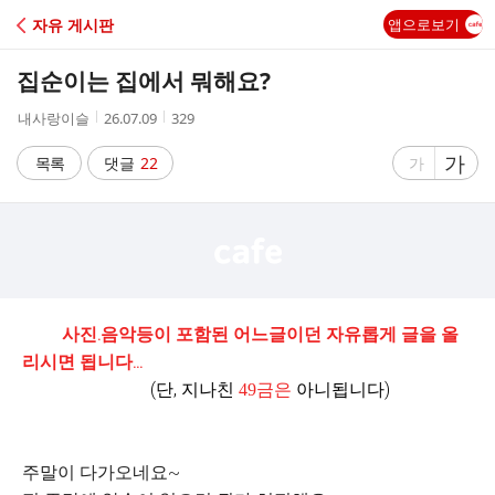
C
자유 게시판
앱으로보기
A
집순이는 집에서 뭐해요?
F
작
작
조
내사랑이슬
26.07.09
329
성
성
회
E
자
시
수
글
가
글
목록
댓글
22
가
간
자
자
크
크
기
기
크
작
게
게
사진.음악등이 포함된 어느글이던 자유롭게 글을 올
리시면 됩니다...
(단, 지나친
아니됩니다)
49금은
주말이 다가오네요~