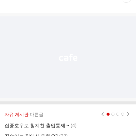
재
게
시
글
추
가
기
능
열
기
자유 게시판
다른글
현재페이지 1
2
3
4
댓
집중호우로 청계천 출입통제 ~
(
4
)
중
글
댓