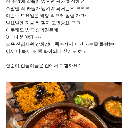
전 주말에 약속이 없으면 뭔가 허전해요,,
주말엔 꼭 싸돌아 댕겨야 되거든요..ㅋㅋㅋ
이번주 토요일은 막창 먹으러 잠실 가고~
일요일엔 지금 뭐 할까 고민중요..ㅋㅋ
아무래도 방콕 할꺼같은데..
OTT나 봐야되나~
요즘 신입사원 강회장에 푹빠져서 시간 가는줄 몰랐는데
이제 다 봐서 또 뭘 봐야되나 싶기도 하고..
집순이 집돌이들은 집에서 뭐할까요?