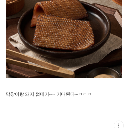
막창이랑 돼지 껍데기~~ 기대된다~ㅋㅋㅋ
현