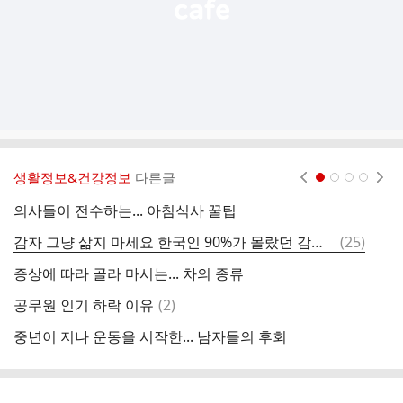
생활정보&건강정보
다른글
현재페이지 1
2
3
4
의사들이 전수하는... 아침식사 꿀팁
알
댓
감자 그냥 삶지 마세요 한국인 90%가 몰랐던 감자 진짜 꿀팁
(
25
)
의
글
증상에 따라 골라 마시는... 차의 종류
여
댓
공무원 인기 하락 이유
(
2
)
여
글
중년이 지나 운동을 시작한... 남자들의 후회
가