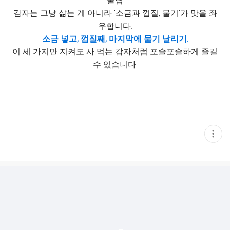
꿀팁
감자는 그냥 삶는 게 아니라 '소금과 껍질, 물기'가 맛을 좌
우합니다.
소금 넣고, 껍질째, 마지막에 물기 날리기.
이 세 가지만 지켜도 사 먹는 감자처럼 포슬포슬하게 즐길
수 있습니다.
현
재
게
시
글
추
가
기
능
열
기