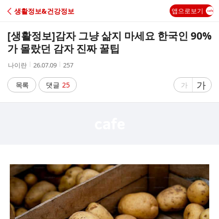
C
생활정보&건강정보
앱으로보기
A
[생활정보]
감자 그냥 삶지 마세요 한국인 90%
F
가 몰랐던 감자 진짜 꿀팁
작
작
조
나이란
26.07.09
257
E
성
성
회
자
시
수
글
가
글
목록
댓글
25
가
간
자
자
크
크
기
기
크
작
게
게