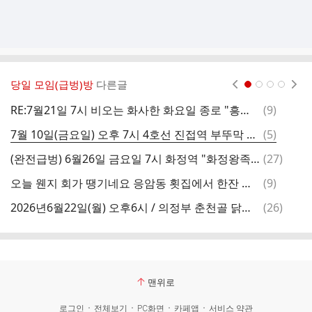
당일 모임(급벙)방
다른글
현재페이지 1
2
3
4
댓
RE:7월21일 7시 비오는 화사한 화요일 종로 "흥부랑제비랑"에서 "꽃피는산골"로 변경~*^^*
(
9
)
글
댓
7월 10일(금요일) 오후 7시 4호선 진접역 부뚜막 솥뚜껑점 에서 고기 먹어요.
(
5
)
글
댓
(완전급벙) 6월26일 금요일 7시 화정역 "화정왕족발 본점"
(
27
)
글
댓
오늘 웬지 회가 땡기네요 응암동 횟집에서 한잔 하실분~~~~~~ 7시 모임 (장소변경)
(
9
)
글
댓
2026년6월22일(월) 오후6시 / 의정부 춘천골 닭갈비 (급벙)
(
26
)
글
맨위로
로그인
전체보기
PC화면
카페앱
서비스 약관