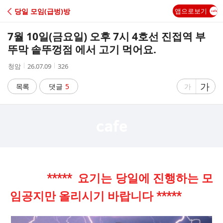
C
당일 모임(급벙)방
앱으로보기
A
7월 10일(금요일) 오후 7시 4호선 진접역 부
F
뚜막 솥뚜껑점 에서 고기 먹어요.
작
작
조
청암
26.07.09
326
E
성
성
회
자
시
수
글
가
글
목록
댓글
5
가
간
자
자
크
크
기
기
크
작
게
게
***** 요기는 당일에 진행하는 모
임공지만 올리시기 바랍니다 *****