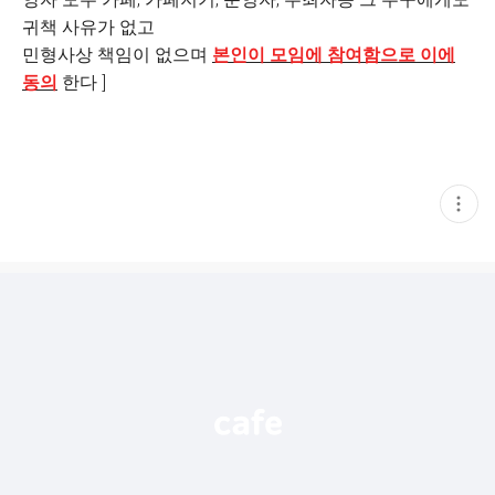
귀책 사유가 없고
민형사상 책임이 없으며
본인이 모임에 참여함으로 이에
동의
한다 ]
현
재
게
시
글
추
가
기
능
열
기