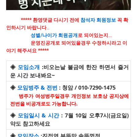
***** 환영댓글 다시기 전에
참석자 회원정보
꼭 확
인하시기 바랍니다...
성별/나이가 회원공개
로 되어있는지....
운영진공개로 되어있을경우 수정하시라고 이
야기 해주셔요 *****
◈
모임소개
:비오는날 불금에 한잔 하면서 즐거
운 시간 보내봐요~
◈
모임벙주 & 전번
: 청암 / 010-7290-1475
벙주가 여성벙주일경우 개인정보 보호상 공지상에
전번을 비공개로도 가능합니다
.
◈
모임일시 & 시간
: 7월 10일 오후7시(금요일)
약도 참고하세요
◈
모임장소
:진접역 부뚜막 솥뚜껑점