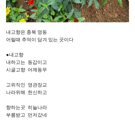
내고향은 충북 영동
어릴때 추억이 담겨 있는 곳이다
●내고향
내하고는 동갑이고
시골고향 어깨동무
고위직인 영관장교
나라위해 헌신하고
향하는곳 히늘나라
부름받고 먼저갔네