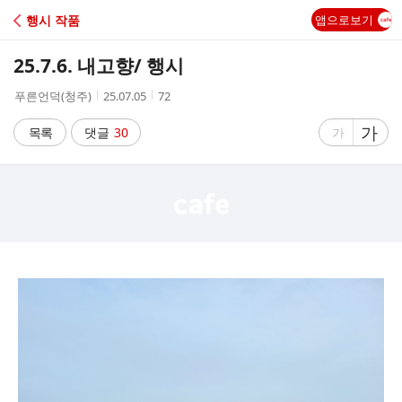
C
행시 작품
앱으로보기
A
25.7.6. 내고향/ 행시
F
작
작
조
푸른언덕(청주)
25.07.05
72
성
성
회
E
자
시
수
글
가
글
목록
댓글
30
가
간
자
자
크
크
기
기
크
작
게
게