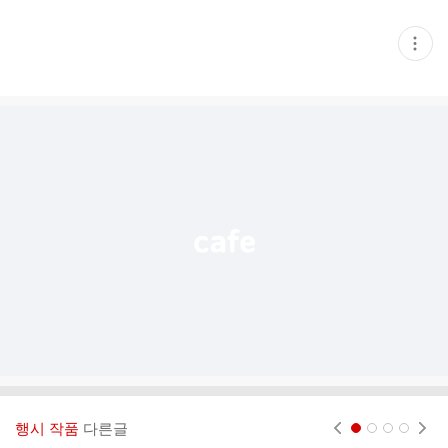
현
재
게
시
글
추
가
기
능
열
기
행시 작품
다른글
현재페이지 1
2
3
4